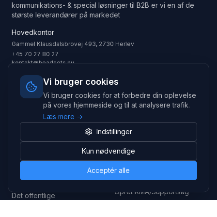
kommunikations- & special løsninger til B2B er vi en af de
største leverandører på markedet
Hovedkontor
Gammel Klausdalsbrovej 493, 2730 Herlev
+45 70 27 80 27
kontakt@headsets.nu
Salgsafdeling
Vi bruger cookies
Strevelinsvej 20, 7000 Fredericia
Vi bruger cookies for at forbedre din oplevelse
+45 70 27 80 27
på vores hjemmeside og til at analysere trafik.
salg@headsets.nu
Læs mere →
CVR: 39774984
Indstillinger
Hvorfor Headsets.nu
Support
Kun nødvendige
Bæredygtighed & refurb
>> Gå til legacy webshop
Acceptér alle
(eshop.headsets.nu)
Logistik & driftssikkerhed
Opret RMA/Supportsag
Det offentlige
Stabil drift