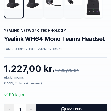
YEALINK NETWORK TECHNOLOGY
Yealink WH64 Mono Teams Headset
EAN:
6938818319608
MPN:
1208671
1.227,00 kr.
1.722,00 kr.
ekskl. moms
(
1.533,75 kr.
inkl. moms)
På lager
1
-
+
Læg i kurv