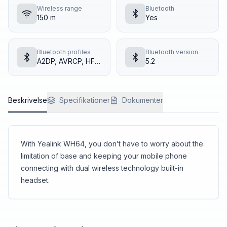
Wireless range
Bluetooth
150 m
Yes
Bluetooth profiles
Bluetooth version
A2DP, AVRCP, HFP, SPP
5.2
Beskrivelse
Specifikationer
Dokumenter
With Yealink WH64, you don’t have to worry about the
limitation of base and keeping your mobile phone
connecting with dual wireless technology built-in
headset.