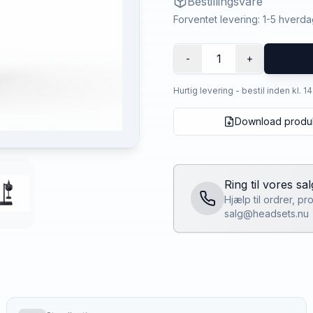
Bestillingsvare
Forventet levering: 1-5 hverd
1
-
+
Hurtig levering - bestil inden kl. 1
Download produ
Ring til vores sa
Hjælp til ordrer, p
salg@headsets.nu