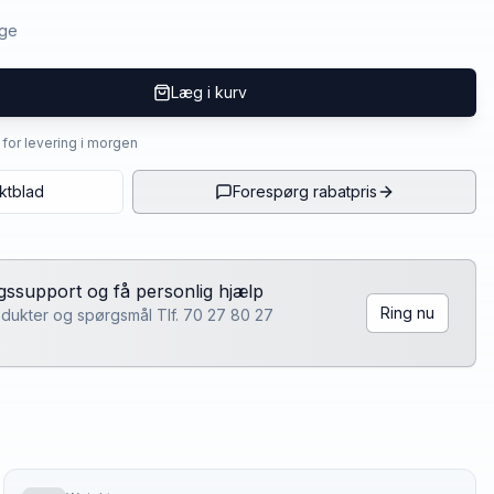
age
Læg i kurv
4 for levering i morgen
ktblad
Forespørg rabatpris
lgssupport og få personlig hjælp
Ring nu
rodukter og spørgsmål Tlf. 70 27 80 27