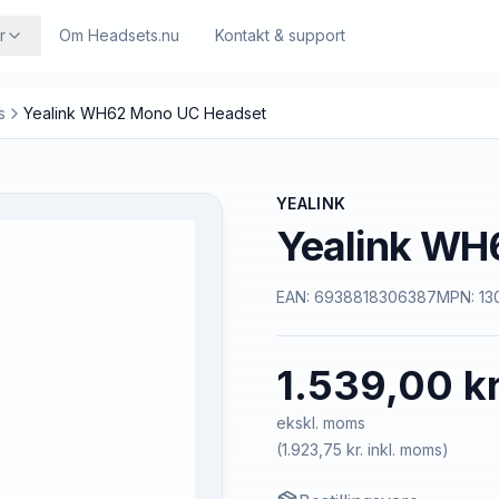
r
Om Headsets.nu
Kontakt & support
s
Yealink WH62 Mono UC Headset
YEALINK
Yealink WH
EAN:
6938818306387
MPN:
13
1.539,00 kr
ekskl. moms
(
1.923,75 kr.
inkl. moms)