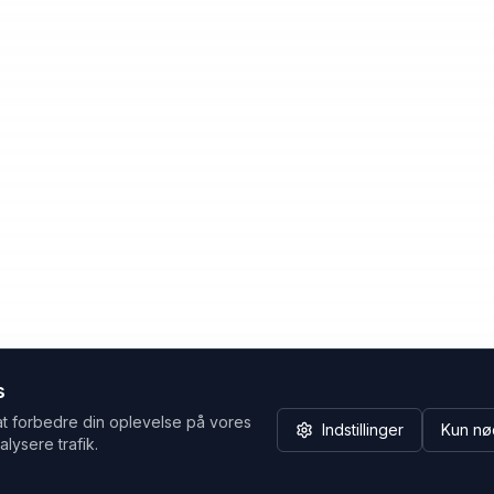
s
at forbedre din oplevelse på vores
Indstillinger
Kun nø
alysere trafik.