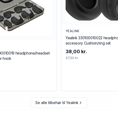
YEALINK
Yealink 330100010022 headph
accessory Cushion/ring set
38,00 kr.
100010019 headphone/headset
47,50 kr.
ar hook
Se alle tilbehør til
Yealink