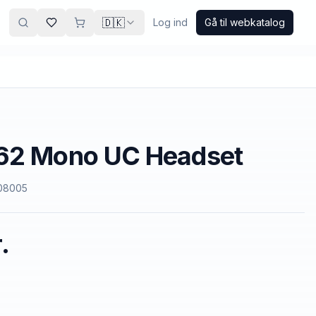
🇩🇰
Log ind
Gå til webkatalog
62 Mono UC Headset
08005
.