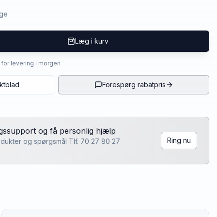
age
Læg i kurv
4 for levering i morgen
ktblad
Forespørg rabatpris
lgssupport og få personlig hjælp
Ring nu
rodukter og spørgsmål Tlf. 70 27 80 27