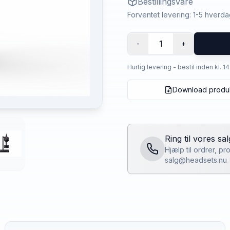
Bestillingsvare
Forventet levering: 1-5 hverd
1
-
+
Hurtig levering - bestil inden kl. 1
Download produ
Ring til vores sa
Hjælp til ordrer, p
salg@headsets.nu