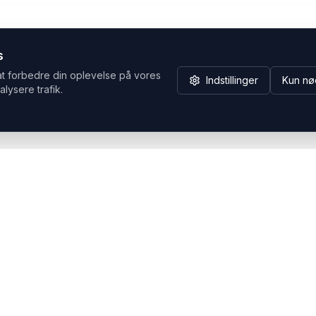
s
at forbedre din oplevelse på vores
Indstillinger
Kun nø
alysere trafik.
Hvorfor Headsets.nu
Support
Bæredygtighed & refurb
>> Gå til legacy webshop
(eshop.headsets.nu)
Logistik & driftssikkerhed
Opret RMA/Supportsag
Det offentlige
Stabil drift