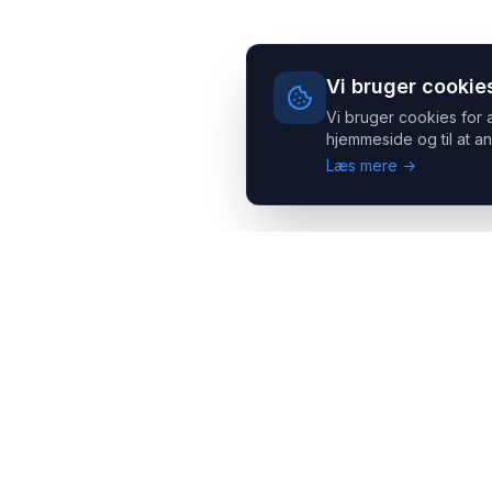
Vi bruger cookie
Vi bruger cookies for 
hjemmeside og til at an
Læs mere →
Headsets.nu ApS
Med over 20 års erfaring inden for professionelle
kommunikations- & special løsninger til B2B er vi en af de
største leverandører på markedet
Hovedkontor
Salgsafdeling
Gammel Klausdalsbrovej 493,
Strevelinsvej 20, 7000
2730 Herlev
Fredericia