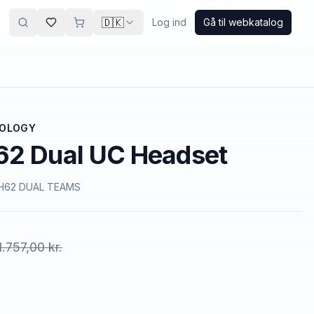
🇩🇰
Log ind
Gå til webkatalog
NOLOGY
62 Dual UC Headset
62 DUAL TEAMS
1.757,00 kr.