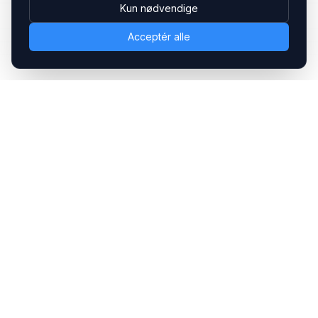
Kun nødvendige
Acceptér alle
Headsets.nu ApS
Med over 20 års erfaring inden for professionelle
kommunikations- & special løsninger til B2B er vi en af de
største leverandører på markedet
Hovedkontor
Gammel Klausdalsbrovej 493, 2730 Herlev
+45 70 27 80 27
kontakt@headsets.nu
Salgsafdeling
Strevelinsvej 20, 7000 Fredericia
+45 70 27 80 27