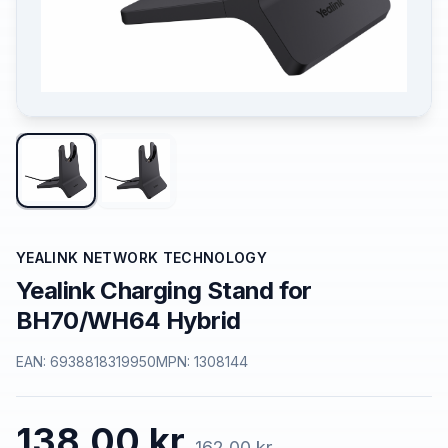
YEALINK NETWORK TECHNOLOGY
Yealink Charging Stand for
BH70/WH64 Hybrid
EAN:
6938818319950
MPN:
1308144
138,00 kr.
162,00 kr.