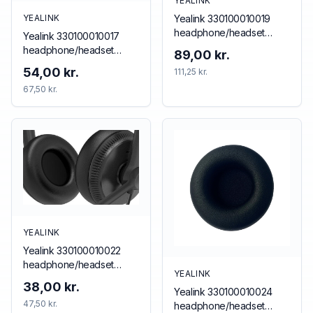
YEALINK
Yealink 330100010019
YEALINK
headphone/headset
Yealink 330100010017
accessory Ear hook
headphone/headset
89,00 kr.
accessory Neckband
54,00 kr.
111,25 kr.
67,50 kr.
YEALINK
Yealink 330100010022
headphone/headset
YEALINK
accessory Cushion/ring
38,00 kr.
Yealink 330100010024
set
47,50 kr.
headphone/headset