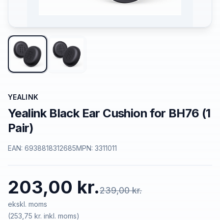
YEALINK
Yealink Black Ear Cushion for BH76 (1
Pair)
EAN:
6938818312685
MPN:
3311011
203,00 kr.
239,00 kr.
ekskl. moms
(
253,75 kr.
inkl. moms)