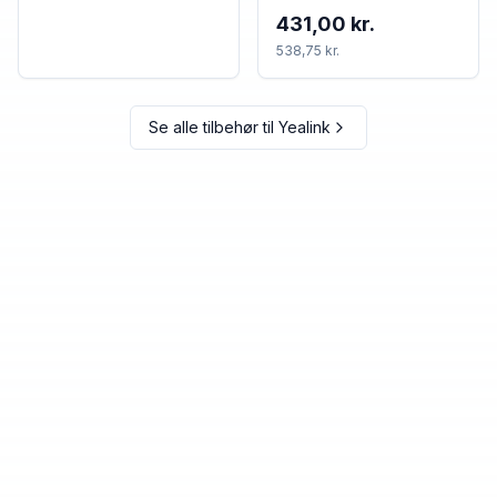
accessory Cushion/ring
431,00 kr.
set
538,75 kr.
Se alle tilbehør til
Yealink