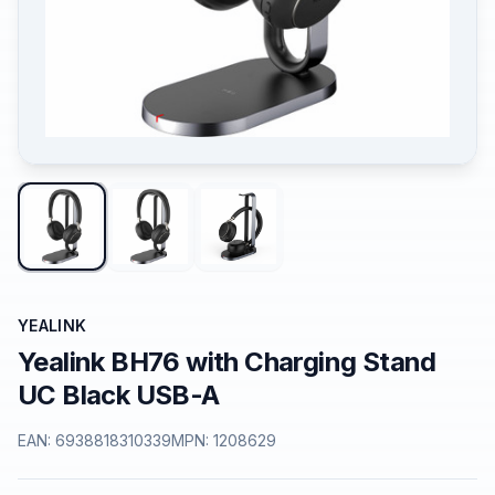
YEALINK
Yealink BH76 with Charging Stand
UC Black USB-A
EAN:
6938818310339
MPN:
1208629