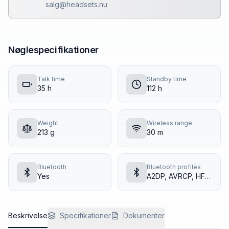
salg@headsets.nu
Nøglespecifikationer
Talk time
Standby time
35 h
112 h
Weight
Wireless range
213 g
30 m
Bluetooth
Bluetooth profiles
Yes
A2DP, AVRCP, HFP, HSP, PBAP, SPP
Beskrivelse
Specifikationer
Dokumenter