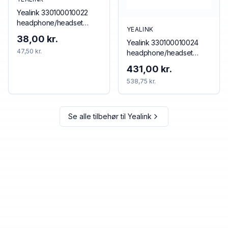
Yealink 330100010022
headphone/headset
YEALINK
accessory Cushion/ring
38,00 kr.
Yealink 330100010024
set
47,50 kr.
headphone/headset
accessory Cushion/ring
431,00 kr.
set
538,75 kr.
Se alle tilbehør til
Yealink