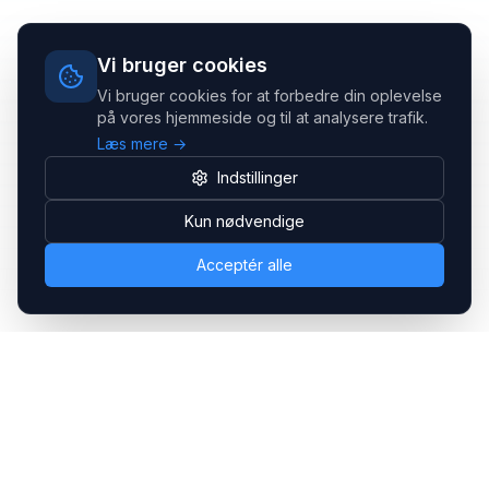
Vi bruger cookies
Vi bruger cookies for at forbedre din oplevelse
på vores hjemmeside og til at analysere trafik.
Læs mere →
Indstillinger
Kun nødvendige
Acceptér alle
Headsets.nu ApS
Med over 20 års erfaring inden for professionelle
kommunikations- & special løsninger til B2B er vi en af de
største leverandører på markedet