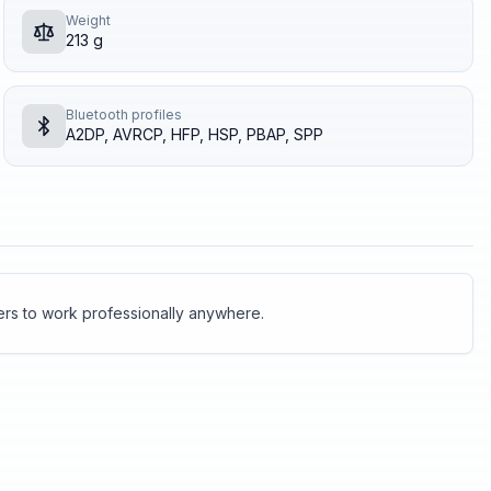
Weight
213 g
Bluetooth profiles
A2DP, AVRCP, HFP, HSP, PBAP, SPP
ers to work professionally anywhere.