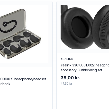
YEALINK
Yealink 330100010022 headph
accessory Cushion/ring set
38,00 kr.
100010019 headphone/headset
47,50 kr.
ar hook