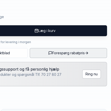
age
Læg i kurv
4 for levering i morgen
ktblad
Forespørg rabatpris
lgssupport og få personlig hjælp
Ring nu
rodukter og spørgsmål Tlf. 70 27 80 27