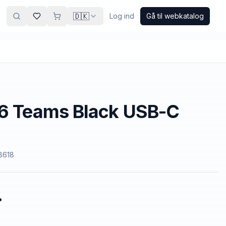
🇩🇰
Log ind
Gå til webkatalog
76 Teams Black USB-C
8618
.