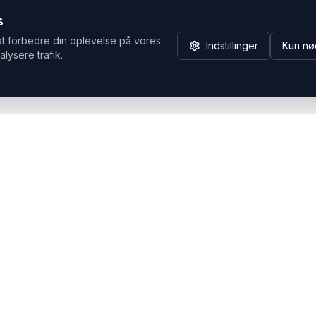
s
at forbedre din oplevelse på vores
Indstillinger
Kun nø
alysere trafik.
Hvorfor Headsets.nu
Support
Bæredygtighed & refurb
>> Gå til legacy webshop
(eshop.headsets.nu)
Logistik & driftssikkerhed
Opret RMA/Supportsag
Det offentlige
Stabil drift