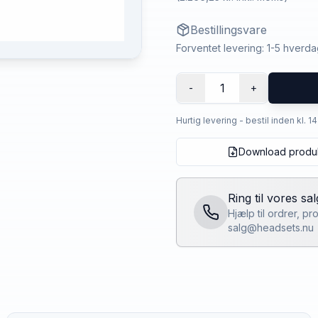
Bestillingsvare
Forventet levering: 1-5 hverd
1
-
+
Hurtig levering - bestil inden kl. 1
Download produ
Ring til vores sa
Hjælp til ordrer, p
salg@headsets.nu