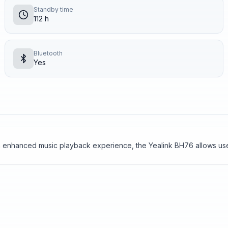
Standby time
112 h
Bluetooth
Yes
 an enhanced music playback experience, the Yealink BH76 allows us