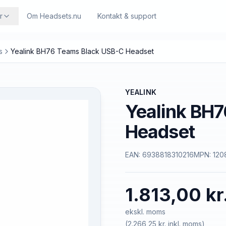
r
Om Headsets.nu
Kontakt & support
s
Yealink BH76 Teams Black USB-C Headset
YEALINK
Yealink BH
Headset
EAN:
6938818310216
MPN:
120
1.813,00 kr
ekskl. moms
(
2.266,25 kr.
inkl. moms)