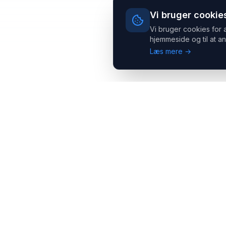
Vi bruger cookie
Vi bruger cookies for 
hjemmeside og til at an
Læs mere →
Headsets.nu ApS
Med over 20 års erfaring inden for professionelle
kommunikations- & special løsninger til B2B er vi en af de
største leverandører på markedet
Hovedkontor
Salgsafdeling
Gammel Klausdalsbrovej 493,
Strevelinsvej 20, 7000
2730 Herlev
Fredericia
+45 70 27 80 27
+45 70 27 80 27
kontakt@headsets.nu
salg@headsets.nu