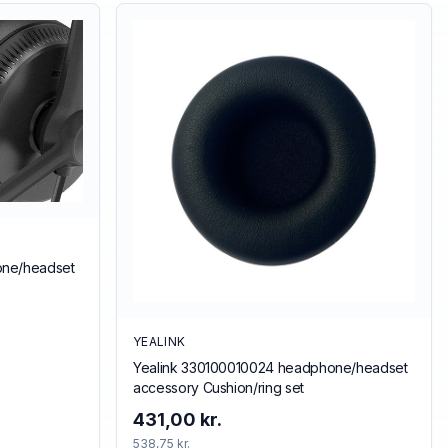
one/headset
YEALINK
Yealink 330100010024 headphone/headset
accessory Cushion/ring set
431,00 kr.
538,75 kr.