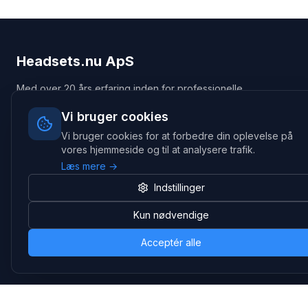
Headsets.nu ApS
Med over 20 års erfaring inden for professionelle
kommunikations- & special løsninger til B2B er vi en af de
Vi bruger cookies
største leverandører på markedet
Vi bruger cookies for at forbedre din oplevelse på
Hovedkontor
vores hjemmeside og til at analysere trafik.
Gammel Klausdalsbrovej 493, 2730 Herlev
Læs mere →
+45 70 27 80 27
kontakt@headsets.nu
Indstillinger
Salgsafdeling
Kun nødvendige
Strevelinsvej 20, 7000 Fredericia
+45 70 27 80 27
Acceptér alle
salg@headsets.nu
CVR: 39774984
Hvorfor Headsets.nu
Support