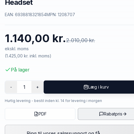
Headset
EAN:
6938818321854
MPN:
1208707
1.140,00 kr.
2.010,00 kr.
ekskl. moms
(
1.425,00 kr.
inkl. moms)
På lager
1
-
+
Læg i kurv
Hurtig levering - bestil inden kl. 14 for levering i morgen
PDF
Rabatpris
Ring til vores salgssupport og få