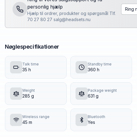
personlig hjælp
Ring 
Hjælp til ordrer, produkter og spørgsmål Tlf.
70 27 80 27 salg@headsets.nu
Nøglespecifikationer
Talk time
Standby time
35 h
360 h
Weight
Package weight
285 g
631 g
Wireless range
Bluetooth
45 m
Yes