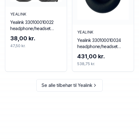
YEALINK
Yealink 330100010022
headphone/headset
YEALINK
accessory Cushion/ring
38,00 kr.
Yealink 330100010024
set
47,50 kr.
headphone/headset
accessory Cushion/ring
431,00 kr.
set
538,75 kr.
Se alle tilbehør til
Yealink