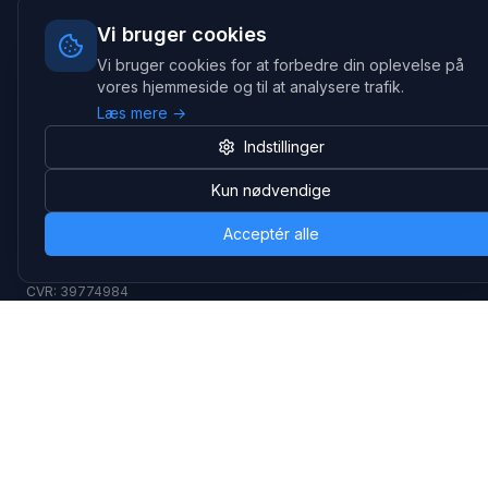
Med over 20 års erfaring inden for professionelle
kommunikations- & special løsninger til B2B er vi en af de
Vi bruger cookies
største leverandører på markedet
Vi bruger cookies for at forbedre din oplevelse på
Hovedkontor
vores hjemmeside og til at analysere trafik.
Læs mere →
Gammel Klausdalsbrovej 493, 2730 Herlev
+45 70 27 80 27
Indstillinger
kontakt@headsets.nu
Kun nødvendige
Salgsafdeling
Strevelinsvej 20, 7000 Fredericia
Acceptér alle
+45 70 27 80 27
salg@headsets.nu
CVR: 39774984
Hvorfor Headsets.nu
Support
Bæredygtighed & refurb
>> Gå til legacy webshop
(eshop.headsets.nu)
Logistik & driftssikkerhed
Opret RMA/Supportsag
Det offentlige