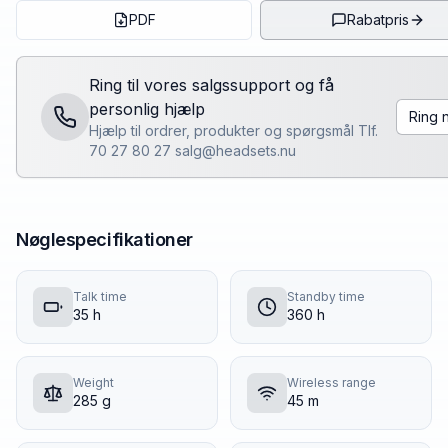
PDF
Rabatpris
Ring til vores salgssupport og få
personlig hjælp
Ring 
Hjælp til ordrer, produkter og spørgsmål Tlf.
70 27 80 27 salg@headsets.nu
Nøglespecifikationer
Talk time
Standby time
35 h
360 h
Weight
Wireless range
285 g
45 m