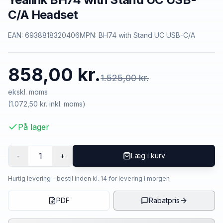
C/A Headset
EAN:
6938818320406
MPN:
BH74 with Stand UC USB-C/A
858,00 kr.
1.525,00 kr.
ekskl. moms
(
1.072,50 kr.
inkl. moms)
På lager
1
-
+
Læg i kurv
Hurtig levering - bestil inden kl. 14 for levering i morgen
PDF
Rabatpris