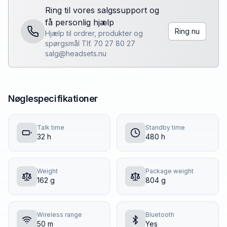
Ring til vores salgssupport og
få personlig hjælp
Ring nu
Hjælp til ordrer, produkter og
spørgsmål Tlf. 70 27 80 27
salg@headsets.nu
Nøglespecifikationer
Talk time
Standby time
32 h
480 h
Weight
Package weight
162 g
804 g
Wireless range
Bluetooth
50 m
Yes