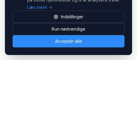
Læs mere →
Indstillinger
Kun nødvendige
Acceptér alle
Headsets.nu ApS
Med over 20 års erfaring inden for professionelle
kommunikations- & special løsninger til B2B er vi en af de
største leverandører på markedet
Hovedkontor
Gammel Klausdalsbrovej 493, 2730 Herlev
+45 70 27 80 27
kontakt@headsets.nu