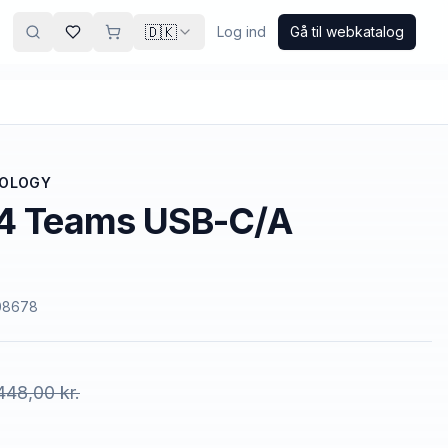
🇩🇰
Log ind
Gå til webkatalog
NOLOGY
74 Teams USB-C/A
08678
448,00 kr.