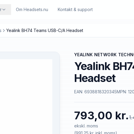
r
Om Headsets.nu
Kontakt & support
s
Yealink BH74 Teams USB-C/A Headset
YEALINK NETWORK TECH
Yealink BH
Headset
EAN:
6938818320345
MPN:
12
793,00 kr.
1.
ekskl. moms
(
991,25 kr.
inkl. moms)