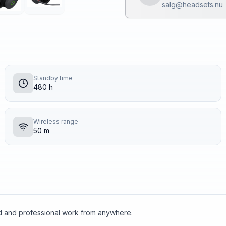
salg@headsets.nu
Standby time
480 h
Wireless range
50 m
ed and professional work from anywhere.