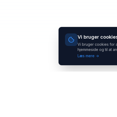
Vi bruger cookie
Vi bruger cookies for 
hjemmeside og til at an
Læs mere →
Headsets.nu ApS
Med over 20 års erfaring inden for professionelle
kommunikations- & special løsninger til B2B er vi en af de
største leverandører på markedet