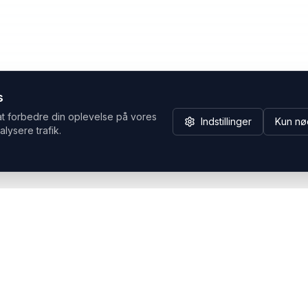
s
at forbedre din oplevelse på vores
Indstillinger
Kun nø
alysere trafik.
Hvorfor Headsets.nu
Support
Bæredygtighed & refurb
>> Gå til legacy webshop
(eshop.headsets.nu)
Logistik & driftssikkerhed
Opret RMA/Supportsag
Det offentlige