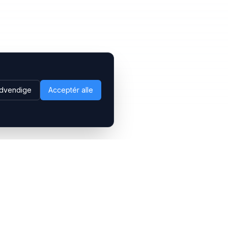
dvendige
Acceptér alle
Følg os
LinkedIn