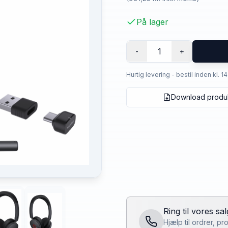
På lager
1
-
+
Hurtig levering - bestil inden kl. 1
Download produ
Ring til vores sa
Hjælp til ordrer, p