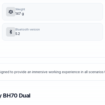
Weight
147 g
Bluetooth version
5.2
signed to provide an immersive working experience in all scenarios 
y
BH70 Dual