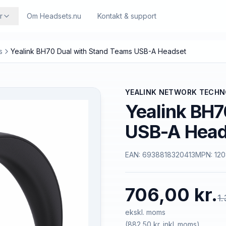
r
Om Headsets.nu
Kontakt & support
s
Yealink BH70 Dual with Stand Teams USB-A Headset
YEALINK NETWORK TECH
Yealink BH7
USB-A Head
EAN:
6938818320413
MPN:
12
706,00 kr.
1.
ekskl. moms
(
882,50 kr.
inkl. moms)