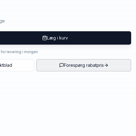
age
Læg i kurv
4 for levering i morgen
ktblad
Forespørg rabatpris