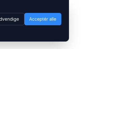
dvendige
Acceptér alle
Følg os
LinkedIn