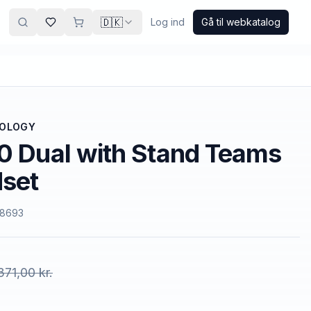
🇩🇰
Log ind
Gå til webkatalog
NOLOGY
0 Dual with Stand Teams
set
08693
371,00 kr.