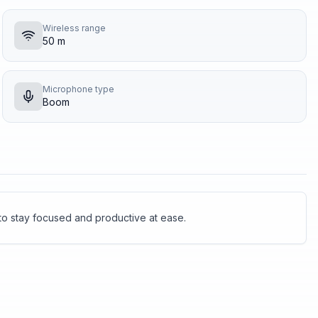
Wireless range
50 m
Microphone type
Boom
to stay focused and productive at ease.