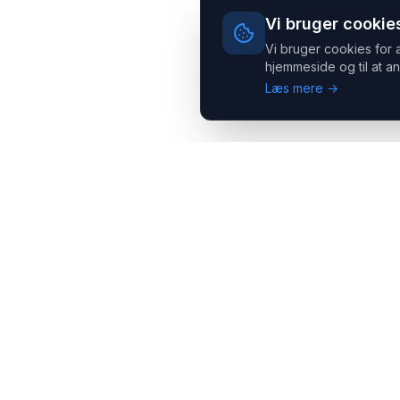
Vi bruger cookie
Vi bruger cookies for 
hjemmeside og til at an
Læs mere →
Headsets.nu ApS
Med over 20 års erfaring inden for professionelle
kommunikations- & special løsninger til B2B er vi en af de
største leverandører på markedet
Hovedkontor
Salgsafdeling
Gammel Klausdalsbrovej 493,
Strevelinsvej 20, 7000
2730 Herlev
Fredericia
+45 70 27 80 27
+45 70 27 80 27
kontakt@headsets.nu
salg@headsets.nu