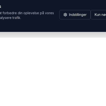
s
at forbedre din oplevelse på vores
Indstillinger
Kun nø
alysere trafik.
Hvorfor Headsets.nu
Support
Bæredygtighed & refurb
>> Gå til legacy webshop
(eshop.headsets.nu)
Logistik & driftssikkerhed
Opret RMA/Supportsag
Det offentlige
Stabil drift