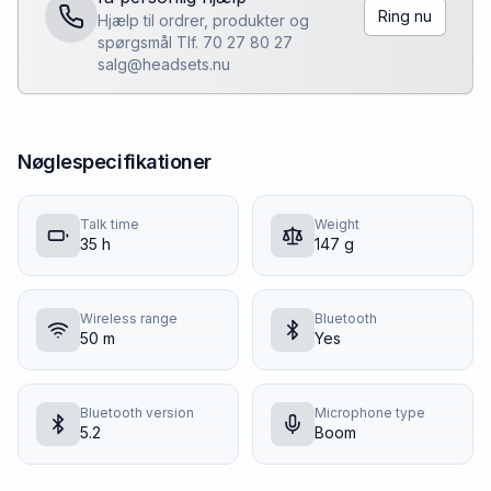
Ring nu
Hjælp til ordrer, produkter og
spørgsmål Tlf. 70 27 80 27
salg@headsets.nu
Nøglespecifikationer
Talk time
Weight
35 h
147 g
Wireless range
Bluetooth
50 m
Yes
Bluetooth version
Microphone type
5.2
Boom