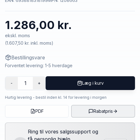
EAN:
6938818318199
MPN:
1208663
1.286,00 kr.
ekskl. moms
(
1.607,50 kr.
inkl. moms)
Bestillingsvare
Forventet levering: 1-5 hverdage
1
-
+
Læg i kurv
Hurtig levering - bestil inden kl. 14 for levering i morgen
PDF
Rabatpris
Ring til vores salgssupport og
få personlig hjælp