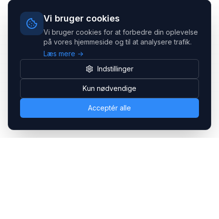
Vi bruger cookies
Vi bruger cookies for at forbedre din oplevelse
på vores hjemmeside og til at analysere trafik.
Læs mere →
Indstillinger
Kun nødvendige
Acceptér alle
Headsets.nu ApS
Med over 20 års erfaring inden for professionelle
kommunikations- & special løsninger til B2B er vi en af de
største leverandører på markedet