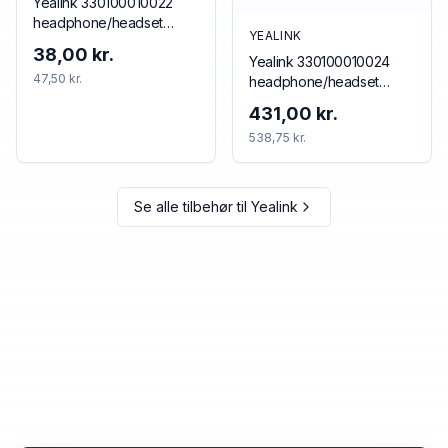
Yealink 330100010022
headphone/headset
YEALINK
accessory Cushion/ring
38,00 kr.
Yealink 330100010024
set
47,50 kr.
headphone/headset
accessory Cushion/ring
431,00 kr.
set
538,75 kr.
Se alle tilbehør til
Yealink