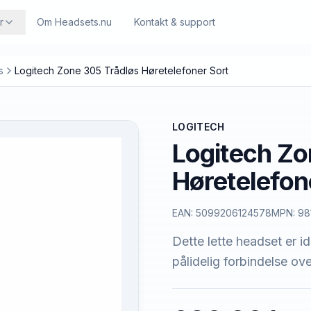
r
Om Headsets.nu
Kontakt & support
s
Logitech Zone 305 Trådløs Høretelefoner Sort
LOGITECH
Logitech Zo
Høretelefon
EAN:
5099206124578
MPN:
98
Dette lette headset er i
pålidelig forbindelse ov