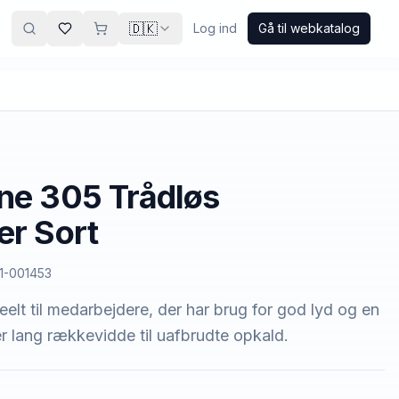
🇩🇰
Log ind
Gå til webkatalog
ne 305 Trådløs
er Sort
1-001453
deelt til medarbejdere, der har brug for god lyd og en
er lang rækkevidde til uafbrudte opkald.