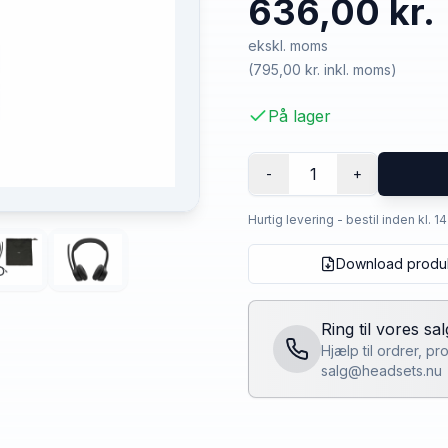
636,00 kr.
ekskl. moms
(
795,00 kr.
inkl. moms)
På lager
1
-
+
Hurtig levering - bestil inden kl. 1
Download produ
Ring til vores sa
Hjælp til ordrer, p
salg@headsets.nu