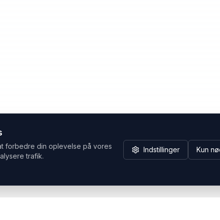
s
at forbedre din oplevelse på vores
Indstillinger
Kun nø
alysere trafik.