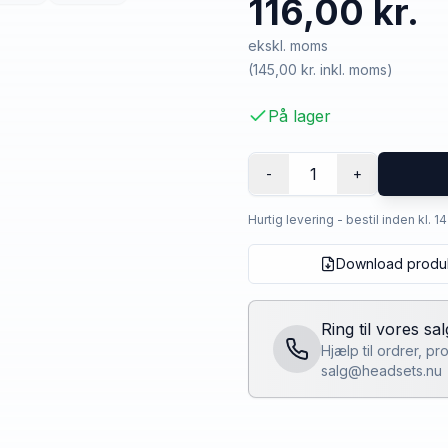
116,00 kr.
ekskl. moms
(
145,00 kr.
inkl. moms)
På lager
1
-
+
Hurtig levering - bestil inden kl. 1
Download produ
Ring til vores sa
Hjælp til ordrer, p
salg@headsets.nu