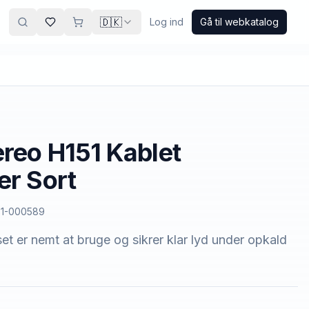
🇩🇰
Log ind
Gå til webkatalog
ereo H151 Kablet
er Sort
1-000589
t er nemt at bruge og sikrer klar lyd under opkald