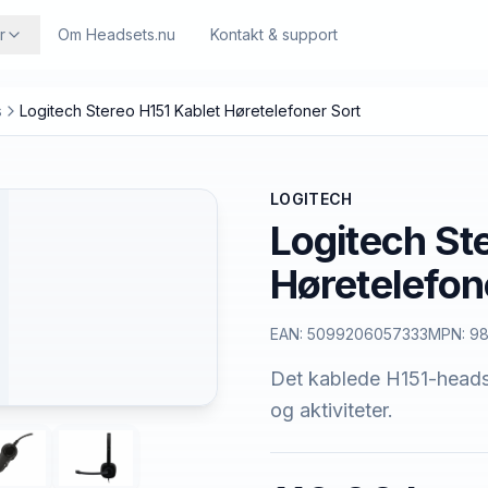
r
Om Headsets.nu
Kontakt & support
s
Logitech Stereo H151 Kablet Høretelefoner Sort
LOGITECH
Logitech St
Høretelefon
EAN:
5099206057333
MPN:
98
Det kablede H151-headse
og aktiviteter.