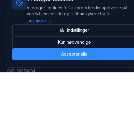
største leverandører på markedet
Vi bruger cookies for at forbedre din oplevelse på
vores hjemmeside og til at analysere trafik.
Hovedkontor
Læs mere →
Gammel Klausdalsbrovej 493, 2730 Herlev
+45 70 27 80 27
Indstillinger
kontakt@headsets.nu
Kun nødvendige
Salgsafdeling
Strevelinsvej 20, 7000 Fredericia
Acceptér alle
+45 70 27 80 27
salg@headsets.nu
CVR: 39774984
Hvorfor Headsets.nu
Support
Bæredygtighed & refurb
>> Gå til legacy webshop
(eshop.headsets.nu)
Logistik & driftssikkerhed
Opret RMA/Supportsag
Det offentlige
Stabil drift