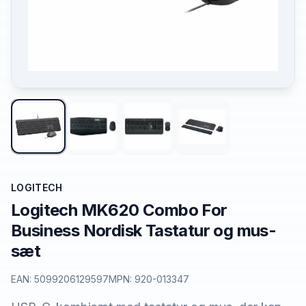
LOGITECH
Logitech MK620 Combo For
Business Nordisk Tastatur og mus-
sæt
EAN:
5099206129597
MPN:
920-013347