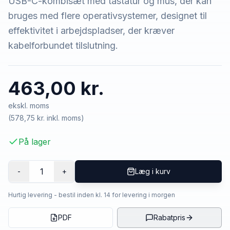
USB-C-kombisæt med tastatur og mus, der kan
bruges med flere operativsystemer, designet til
effektivitet i arbejdspladser, der kræver
kabelforbundet tilslutning.
463,00 kr.
ekskl. moms
(
578,75 kr.
inkl. moms)
På lager
1
-
+
Læg i kurv
Hurtig levering - bestil inden kl. 14 for levering i morgen
PDF
Rabatpris