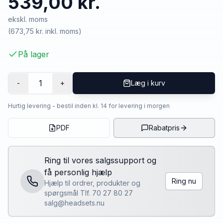
539,00 kr.
ekskl. moms
(
673,75 kr.
inkl. moms)
På lager
1
-
+
Læg i kurv
Hurtig levering - bestil inden kl. 14 for levering i morgen
PDF
Rabatpris
Ring til vores salgssupport og
få personlig hjælp
Ring nu
Hjælp til ordrer, produkter og
spørgsmål Tlf. 70 27 80 27
salg@headsets.nu