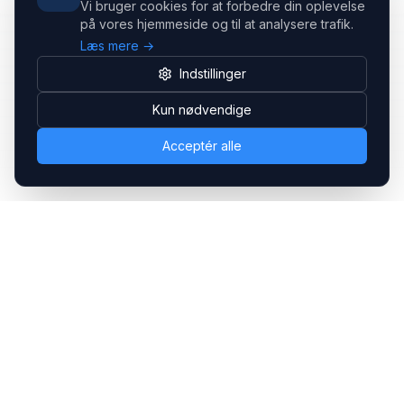
Vi bruger cookies for at forbedre din oplevelse
på vores hjemmeside og til at analysere trafik.
Læs mere →
Indstillinger
Kun nødvendige
Acceptér alle
Headsets.nu ApS
Med over 20 års erfaring inden for professionelle
kommunikations- & special løsninger til B2B er vi en af de
største leverandører på markedet
Hovedkontor
Gammel Klausdalsbrovej 493, 2730 Herlev
+45 70 27 80 27