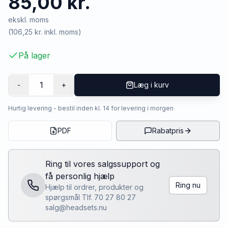
85,00 kr.
ekskl. moms
(
106,25 kr.
inkl. moms)
På lager
1
-
+
Læg i kurv
Hurtig levering - bestil inden kl. 14 for levering i morgen
PDF
Rabatpris
Ring til vores salgssupport og
få personlig hjælp
Ring nu
Hjælp til ordrer, produkter og
spørgsmål Tlf. 70 27 80 27
salg@headsets.nu