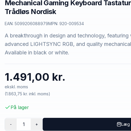
Mechanical Gaming Keyboard Tastat
Trådløs Nordisk
EAN:
5099206088979
MPN:
920-009534
A breakthrough in design and technology, featurin
advanced LIGHTSYNC RGB, and quality mechanical 
Available in black or white.
1.491,00 kr.
ekskl. moms
(
1.863,75 kr.
inkl. moms)
På lager
1
-
+
Læg 