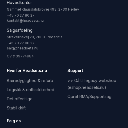
Hovedkontor
Gammel Klausdalsbrovej 493, 2730 Herlev
+45 70 27 80 27
kontakt@headsets.nu
Salgsafdeling
Strevelinsvej 20, 7000 Fredericia
+45 70 27 80 27
salg@headsets.nu
CVR: 39774984
Hvorfor Headsets.nu
Support
Bæredygtighed & refurb
>> Gå til legacy webshop
(eshop.headsets.nu)
Logistik & driftssikkerhed
Opret RMA/Supportsag
Det offentlige
Stabil drift
Følg os