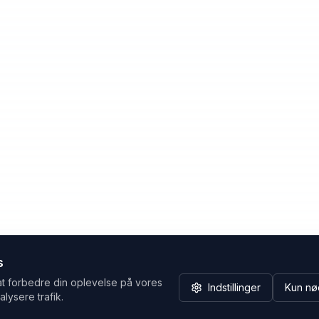
s
at forbedre din oplevelse på vores
Indstillinger
Kun nø
alysere trafik.