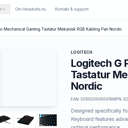
r
Om Headsets.nu
Kontakt & support
ro Mechanical Gaming Tastatur Mekanisk RGB Kabling Pan Nordic
LOGITECH
Logitech G 
Tastatur Me
Nordic
EAN:
5099206086418
MPN:
92
Designed specifically f
Keyboard features adva
optimal performance.