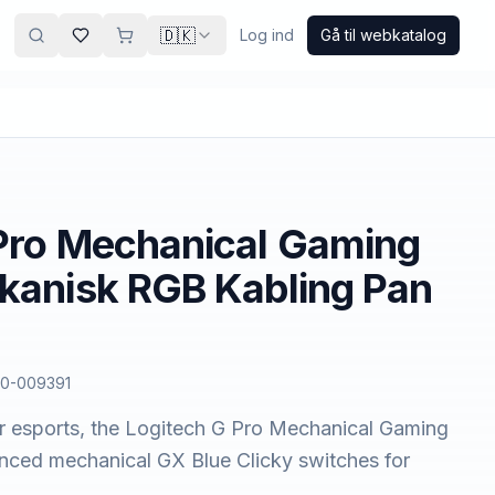
🇩🇰
Log ind
Gå til webkatalog
Pro Mechanical Gaming
kanisk RGB Kabling Pan
0-009391
or esports, the Logitech G Pro Mechanical Gaming
nced mechanical GX Blue Clicky switches for