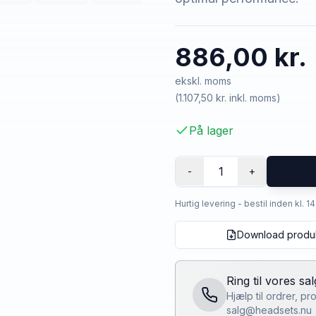
886,00 kr.
ekskl. moms
(
1.107,50 kr.
inkl. moms)
På lager
1
-
+
Hurtig levering - bestil inden kl. 1
Download produ
Ring til vores sa
Hjælp til ordrer, p
salg@headsets.nu