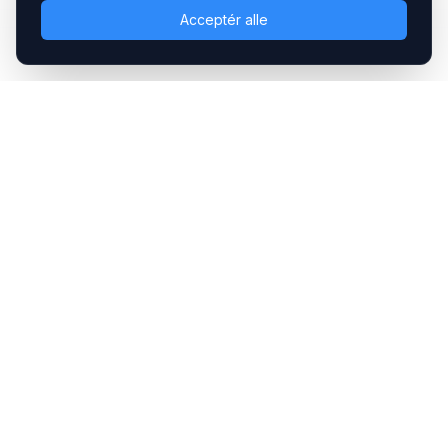
Acceptér alle
Headsets.nu ApS
Med over 20 års erfaring inden for professionelle
kommunikations- & special løsninger til B2B er vi en af de
største leverandører på markedet
Hovedkontor
Gammel Klausdalsbrovej 493, 2730 Herlev
+45 70 27 80 27
kontakt@headsets.nu
Salgsafdeling
Strevelinsvej 20, 7000 Fredericia
+45 70 27 80 27
salg@headsets.nu
CVR: 39774984