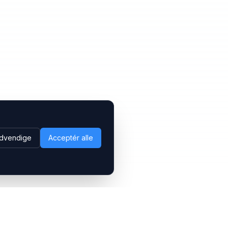
dvendige
Acceptér alle
Følg os