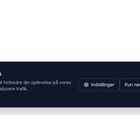
s
at forbedre din oplevelse på vores
Indstillinger
Kun nø
alysere trafik.
Hvorfor Headsets.nu
Support