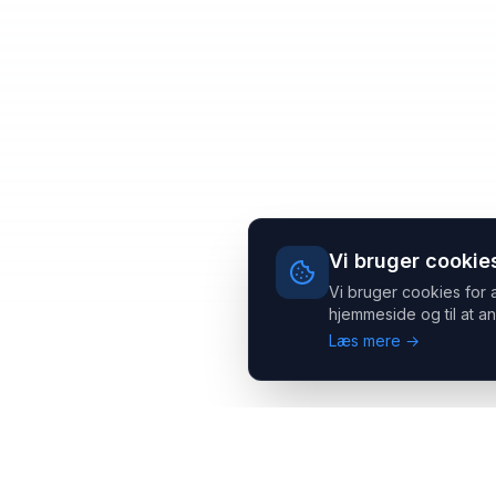
Vi bruger cookie
Vi bruger cookies for 
hjemmeside og til at an
Læs mere →
Headsets.nu ApS