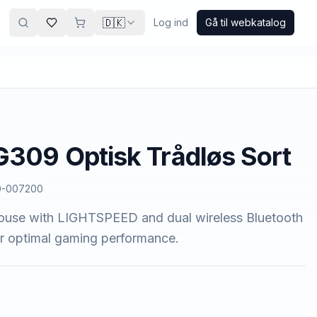
🇩🇰
Log ind
Gå til webkatalog
G309 Optisk Trådløs Sort
0-007200
use with LIGHTSPEED and dual wireless Bluetooth
or optimal gaming performance.