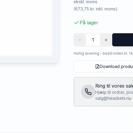
ekskl. moms
(
673,75 kr.
inkl. moms)
På lager
1
-
+
Hurtig levering - bestil inden kl. 1
Download produ
Ring til vores sa
Hjælp til ordrer, p
salg@headsets.nu