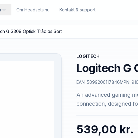
r
Om Headsets.nu
Kontakt & support
ech G G309 Optisk Trådløs Sort
LOGITECH
Logitech G 
EAN:
5099206117846
MPN:
91
An advanced gaming mo
connection, designed f
539,00 kr.