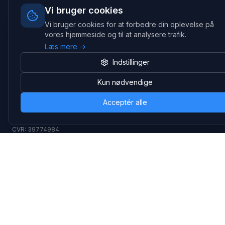
kommunikations- & special løsninger til B2B er vi en af de
Vi bruger cookies
største leverandører på markedet
Vi bruger cookies for at forbedre din oplevelse på
vores hjemmeside og til at analysere trafik.
Hovedkontor
Læs mere →
Gammel Klausdalsbrovej 493, 2730 Herlev
+45 70 27 80 27
Indstillinger
kontakt@headsets.nu
Kun nødvendige
Salgsafdeling
Strevelinsvej 20, 7000 Fredericia
Acceptér alle
+45 70 27 80 27
salg@headsets.nu
CVR: 39774984
Hvorfor Headsets.nu
Support
Bæredygtighed & refurb
>> Gå til legacy webshop
(eshop.headsets.nu)
Logistik & driftssikkerhed
Opret RMA/Supportsag
Det offentlige
Stabil drift