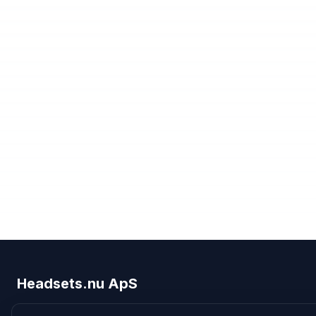
Headsets.nu ApS
Med over 20 års erfaring inden for professionelle