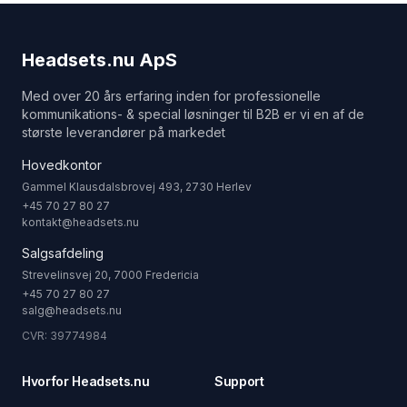
Headsets.nu ApS
Med over 20 års erfaring inden for professionelle
kommunikations- & special løsninger til B2B er vi en af de
største leverandører på markedet
Hovedkontor
Gammel Klausdalsbrovej 493, 2730 Herlev
+45 70 27 80 27
kontakt@headsets.nu
Salgsafdeling
Strevelinsvej 20, 7000 Fredericia
+45 70 27 80 27
salg@headsets.nu
CVR: 39774984
Hvorfor Headsets.nu
Support