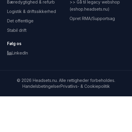
Bæredygtighed & refurb
>> Gå til legacy webshop
(eshop.headsets.nu)
Logistik & driftssikkerhed
Opret RMA/Supportsag
Det offentlige
Stabil drift
Følg os
LinkedIn
© 2026 Headsets.nu. Alle rettigheder forbeholdes.
Handelsbetingelser
Privatlivs- & Cookiepolitik