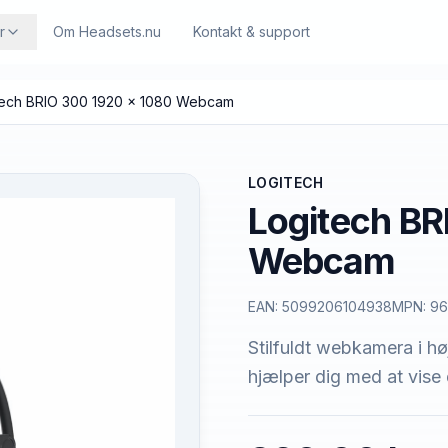
r
Om Headsets.nu
Kontakt & support
tech BRIO 300 1920 x 1080 Webcam
LOGITECH
Logitech BR
Webcam
EAN:
5099206104938
MPN:
96
Stilfuldt webkamera i h
hjælper dig med at vise 