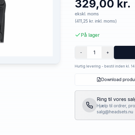
329,00 kr.
ekskl. moms
(
411,25 kr.
inkl. moms)
På lager
1
-
+
Hurtig levering - bestil inden kl. 1
Download produ
Ring til vores sa
Hjælp til ordrer, p
salg@headsets.nu