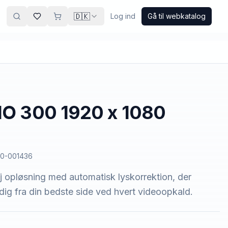
🇩🇰
Log ind
Gå til webkatalog
IO 300 1920 x 1080
0-001436
øj opløsning med automatisk lyskorrektion, der
dig fra din bedste side ved hvert videoopkald.