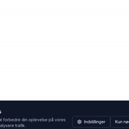
s
at forbedre din oplevelse på vores
Indstillinger
Kun nø
alysere trafik.