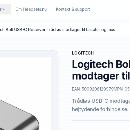
r
Om Headsets.nu
Kontakt & support
ch Bolt USB-C Receiver Trådløs modtager til tastatur og mus
LOGITECH
Logitech Bo
modtager ti
EAN:
5099206129979
MPN:
95
Trådløs USB-C modtager t
højtydende forbindelse.