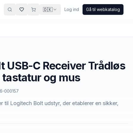
🇩🇰
Log ind
Gå til webkatalog
lt USB-C Receiver Trådløs
l tastatur og mus
6-000157
il Logitech Bolt udstyr, der etablerer en sikker,