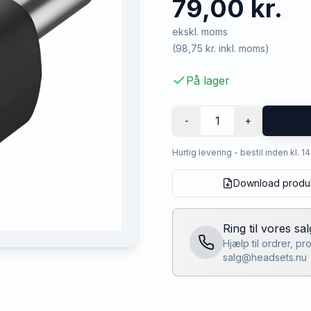
79,00 kr.
ekskl. moms
(
98,75 kr.
inkl. moms)
På lager
1
-
+
Hurtig levering - bestil inden kl. 1
Download produ
Ring til vores sa
Hjælp til ordrer, p
salg@headsets.nu