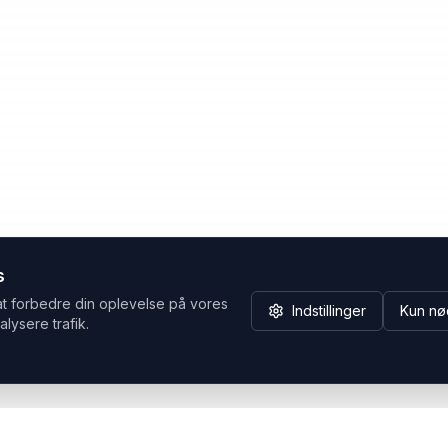
s
at forbedre din oplevelse på vores
Indstillinger
Kun nø
alysere trafik.