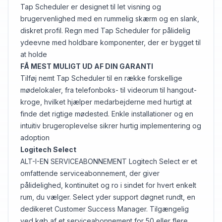
Tap Scheduler er designet til let visning og
brugervenlighed med en rummelig skærm og en slank,
diskret profil. Regn med Tap Scheduler for pålidelig
ydeevne med holdbare komponenter, der er bygget til
at holde
FÅ MEST MULIGT UD AF DIN GARANTI
Tilføj nemt Tap Scheduler til en række forskellige
mødelokaler, fra telefonboks- til videorum til hangout-
kroge, hvilket hjælper medarbejderne med hurtigt at
finde det rigtige mødested. Enkle installationer og en
intuitiv brugeroplevelse sikrer hurtig implementering og
adoption
Logitech Select
ALT-I-EN SERVICEABONNEMENT Logitech Select er et
omfattende serviceabonnement, der giver
pålidelighed, kontinuitet og ro i sindet for hvert enkelt
rum, du vælger. Select yder support døgnet rundt, en
dedikeret Customer Success Manager. Tilgængelig
ved køb af et serviceabonnement for 50 eller flere