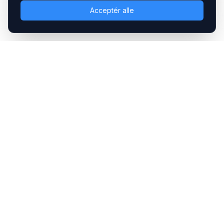
Acceptér alle
Headsets.nu ApS
Med over 20 års erfaring inden for professionelle
kommunikations- & special løsninger til B2B er vi en af de
største leverandører på markedet
Hovedkontor
Gammel Klausdalsbrovej 493, 2730 Herlev
+45 70 27 80 27
kontakt@headsets.nu
Salgsafdeling
Strevelinsvej 20, 7000 Fredericia
+45 70 27 80 27
salg@headsets.nu
CVR: 39774984