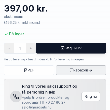
397,00 kr.
ekskl. moms
(
496,25 kr.
inkl. moms)
På lager
1
-
+
Læg i kurv
Hurtig levering - bestil inden kl. 14 for levering i morgen
PDF
Rabatpris
Ring til vores salgssupport og
få personlig hjælp
Ring nu
Hjælp til ordrer, produkter og
spørgsmål Tlf. 70 27 80 27
salg@headsets.nu