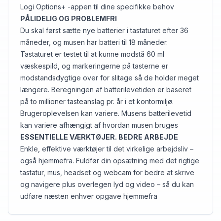
Logi Options+ -appen til dine specifikke behov
PÅLIDELIG OG PROBLEMFRI
Du skal først sætte nye batterier i tastaturet efter 36
måneder, og musen har batteri til 18 måneder.
Tastaturet er testet til at kunne modstå 60 ml
væskespild, og markeringerne på tasterne er
modstandsdygtige over for slitage så de holder meget
længere. Beregningen af batterilevetiden er baseret
på to millioner tasteanslag pr. år i et kontormiljø.
Brugeroplevelsen kan variere. Musens batterilevetid
kan variere afhængigt af hvordan musen bruges
ESSENTIELLE VÆRKTØJER. BEDRE ARBEJDE
Enkle, effektive værktøjer til det virkelige arbejdsliv –
også hjemmefra. Fuldfør din opsætning med det rigtige
tastatur, mus, headset og webcam for bedre at skrive
og navigere plus overlegen lyd og video – så du kan
udføre næsten enhver opgave hjemmefra