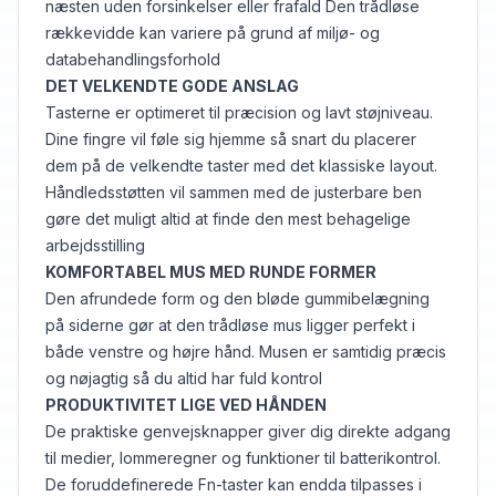
næsten uden forsinkelser eller frafald Den trådløse
rækkevidde kan variere på grund af miljø- og
databehandlingsforhold
DET VELKENDTE GODE ANSLAG
Tasterne er optimeret til præcision og lavt støjniveau.
Dine fingre vil føle sig hjemme så snart du placerer
dem på de velkendte taster med det klassiske layout.
Håndledsstøtten vil sammen med de justerbare ben
gøre det muligt altid at finde den mest behagelige
arbejdsstilling
KOMFORTABEL MUS MED RUNDE FORMER
Den afrundede form og den bløde gummibelægning
på siderne gør at den trådløse mus ligger perfekt i
både venstre og højre hånd. Musen er samtidig præcis
og nøjagtig så du altid har fuld kontrol
PRODUKTIVITET LIGE VED HÅNDEN
De praktiske genvejsknapper giver dig direkte adgang
til medier, lommeregner og funktioner til batterikontrol.
De foruddefinerede Fn-taster kan endda tilpasses i