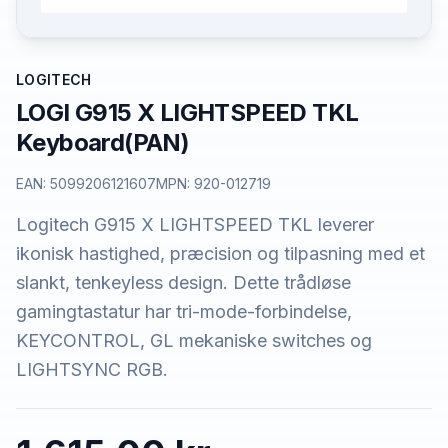
LOGITECH
LOGI G915 X LIGHTSPEED TKL
Keyboard(PAN)
EAN:
5099206121607
MPN:
920-012719
Logitech G915 X LIGHTSPEED TKL leverer
ikonisk hastighed, præcision og tilpasning med et
slankt, tenkeyless design. Dette trådløse
gamingtastatur har tri-mode-forbindelse,
KEYCONTROL, GL mekaniske switches og
LIGHTSYNC RGB.