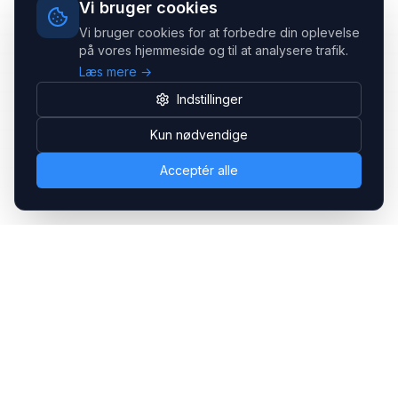
Vi bruger cookies
Vi bruger cookies for at forbedre din oplevelse
på vores hjemmeside og til at analysere trafik.
Læs mere →
Indstillinger
Kun nødvendige
Acceptér alle
Headsets.nu ApS
Med over 20 års erfaring inden for professionelle
kommunikations- & special løsninger til B2B er vi en af de
største leverandører på markedet
Hovedkontor