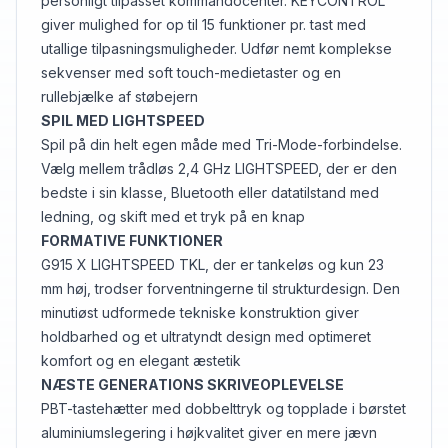
personligt tilpasset kommandocenter. KEYCONTROL
giver mulighed for op til 15 funktioner pr. tast med
utallige tilpasningsmuligheder. Udfør nemt komplekse
sekvenser med soft touch-medietaster og en
rullebjælke af støbejern
SPIL MED LIGHTSPEED
Spil på din helt egen måde med Tri-Mode-forbindelse.
Vælg mellem trådløs 2,4 GHz LIGHTSPEED, der er den
bedste i sin klasse, Bluetooth eller datatilstand med
ledning, og skift med et tryk på en knap
FORMATIVE FUNKTIONER
G915 X LIGHTSPEED TKL, der er tankeløs og kun 23
mm høj, trodser forventningerne til strukturdesign. Den
minutiøst udformede tekniske konstruktion giver
holdbarhed og et ultratyndt design med optimeret
komfort og en elegant æstetik
NÆSTE GENERATIONS SKRIVEOPLEVELSE
PBT-tastehætter med dobbelttryk og topplade i børstet
aluminiumslegering i højkvalitet giver en mere jævn