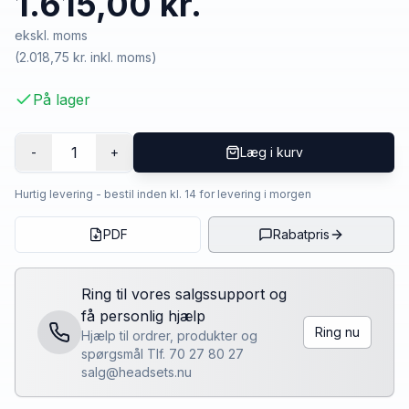
1.615,00 kr.
ekskl. moms
(
2.018,75 kr.
inkl. moms)
På lager
1
-
+
Læg i kurv
Hurtig levering - bestil inden kl. 14 for levering i morgen
PDF
Rabatpris
Ring til vores salgssupport og
få personlig hjælp
Ring nu
Hjælp til ordrer, produkter og
spørgsmål Tlf. 70 27 80 27
salg@headsets.nu