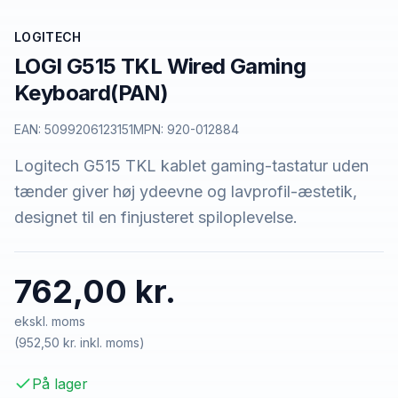
LOGITECH
LOGI G515 TKL Wired Gaming
Keyboard(PAN)
EAN:
5099206123151
MPN:
920-012884
Logitech G515 TKL kablet gaming-tastatur uden
tænder giver høj ydeevne og lavprofil-æstetik,
designet til en finjusteret spiloplevelse.
762,00 kr.
ekskl. moms
(
952,50 kr.
inkl. moms)
På lager