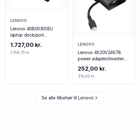
LENOVO
Lenovo 40B00300EU
laptop dock/port
replicator Wired
1.727,00 kr.
LENOVO
Thunderbolt 4 Black, Red
Lenovo 4X20V24678
2.158,75 kr.
power adapter/inverter
Indoor 65 W Black
252,00 kr.
315,00 kr.
Se alle tilbehør til
Lenovo