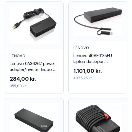
LENOVO
Lenovo 40AF0135EU
LENOVO
laptop dock/port
Lenovo 0A36262 power
replicator Wired Black
adapter/inverter Indoor
1.101,00 kr.
65 W Black
284,00 kr.
1.376,25 kr.
355,00 kr.