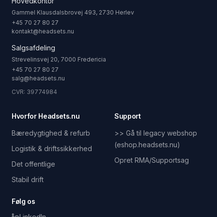
Hovedkontor
Gammel Klausdalsbrovej 493, 2730 Herlev
+45 70 27 80 27
kontakt@headsets.nu
Salgsafdeling
Strevelinsvej 20, 7000 Fredericia
+45 70 27 80 27
salg@headsets.nu
CVR: 39774984
Hvorfor Headsets.nu
Support
Bæredygtighed & refurb
>> Gå til legacy webshop
(eshop.headsets.nu)
Logistik & driftssikkerhed
Opret RMA/Supportsag
Det offentlige
Stabil drift
Følg os
LinkedIn