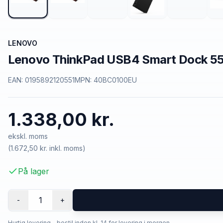
LENOVO
Lenovo ThinkPad USB4 Smart Dock 55
EAN:
0195892120551
MPN:
40BC0100EU
1.338,00 kr.
ekskl. moms
(
1.672,50 kr.
inkl. moms)
På lager
1
-
+
Hurtig levering - bestil inden kl. 14 for levering i morgen