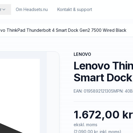
r
Om Headsets.nu
Kontakt & support
vo ThinkPad Thunderbolt 4 Smart Dock Gen2 7500 Wired Black
LENOVO
Lenovo Thi
Smart Dock
EAN:
0195892121305
MPN:
40B
1.672,00 kr
ekskl. moms
(
2.090,00 kr.
inkl. moms)