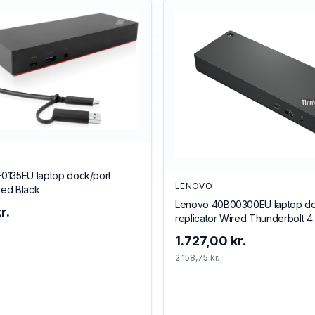
0135EU laptop dock/port
LENOVO
red Black
Lenovo 40B00300EU laptop do
r.
replicator Wired Thunderbolt 4
1.727,00 kr.
2.158,75 kr.