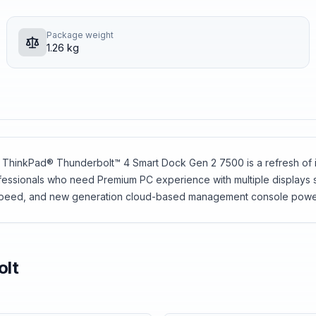
Package weight
1.26 kg
hinkPad® Thunderbolt™ 4 Smart Dock Gen 2 7500 is a refresh of i
fessionals who need Premium PC experience with multiple displays se
 speed, and new generation cloud-based management console powe
olt