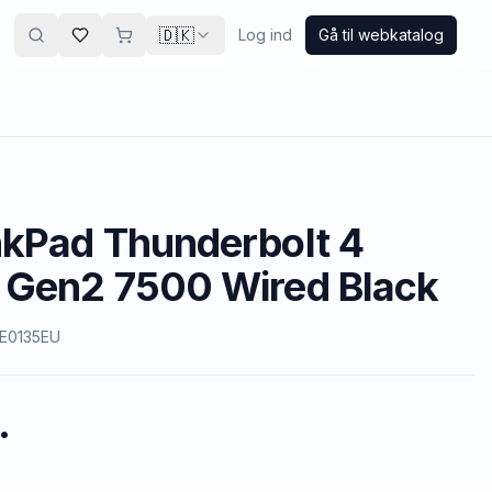
🇩🇰
Log ind
Gå til webkatalog
nkPad Thunderbolt 4
 Gen2 7500 Wired Black
E0135EU
.