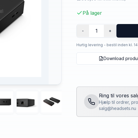
På lager
1
-
+
Hurtig levering - bestil inden kl. 1
Download produ
Ring til vores sa
Hjælp til ordrer, p
salg@headsets.nu