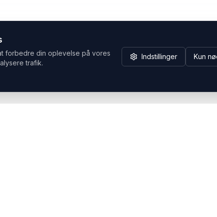
s
at forbedre din oplevelse på vores
Indstillinger
Kun nø
alysere trafik.
Hvorfor Headsets.nu
Support
Bæredygtighed & refurb
>> Gå til legacy webshop
(eshop.headsets.nu)
Logistik & driftssikkerhed
Opret RMA/Supportsag
Det offentlige
Stabil drift