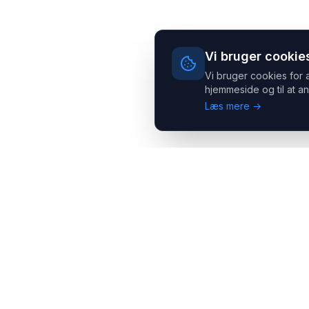
Vi bruger cookie
Vi bruger cookies for 
hjemmeside og til at an
Læs mere →
Headsets.nu ApS
Med over 20 års erfaring inden for professionelle
kommunikations- & special løsninger til B2B er vi en af de
største leverandører på markedet
Hovedkontor
Salgsafdeling
Gammel Klausdalsbrovej 493,
Strevelinsvej 20, 7000