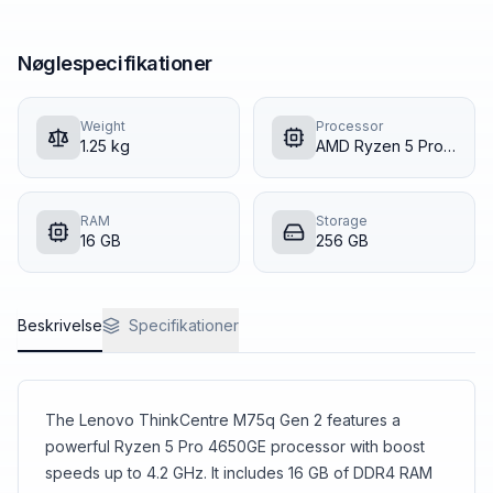
Nøglespecifikationer
Weight
Processor
1.25
kg
AMD Ryzen 5 Pro 4650GE
RAM
Storage
16
GB
256
GB
Beskrivelse
Specifikationer
The Lenovo ThinkCentre M75q Gen 2 features a
powerful Ryzen 5 Pro 4650GE processor with boost
speeds up to 4.2 GHz. It includes 16 GB of DDR4 RAM