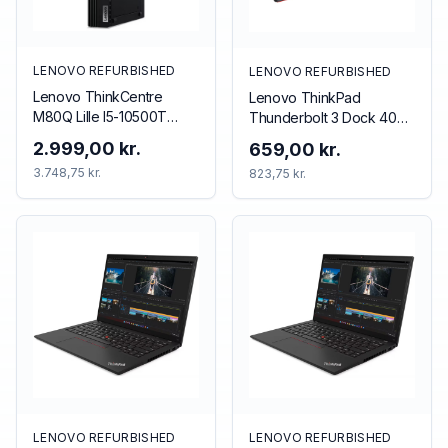
LENOVO REFURBISHED
LENOVO REFURBISHED
Lenovo ThinkCentre
Lenovo ThinkPad
M80Q Lille I5-10500T
Thunderbolt 3 Dock 40AC
16GB 256GB Windows 11
(Refurbished)
2.999,00 kr.
659,00 kr.
(Refurbished)
3.748,75 kr.
823,75 kr.
LENOVO REFURBISHED
LENOVO REFURBISHED