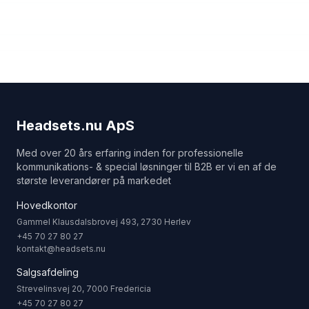
Headsets.nu ApS
Med over 20 års erfaring inden for professionelle
kommunikations- & special løsninger til B2B er vi en af de
største leverandører på markedet
Hovedkontor
Gammel Klausdalsbrovej 493, 2730 Herlev
+45 70 27 80 27
kontakt@headsets.nu
Salgsafdeling
Strevelinsvej 20, 7000 Fredericia
+45 70 27 80 27