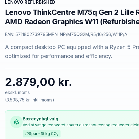
LENOVO REFURBISHED
Lenovo ThinkCentre M75q Gen 2 Lille
AMD Radeon Graphics W11 (Refurbish
EAN:
5711802739795
MPN:
NP/M75QG2M/R5/16/256/W11P/A
A compact desktop PC equipped with a Ryzen 5 P
optimized for performance and efficiency.
2.879,00 kr.
ekskl. moms
(
3.598,75 kr.
inkl. moms)
Bæredygtigt valg
Ved at vælge renoveret sparer du ressourcer og reducerer elekt
Spar
~15 kg
CO₂