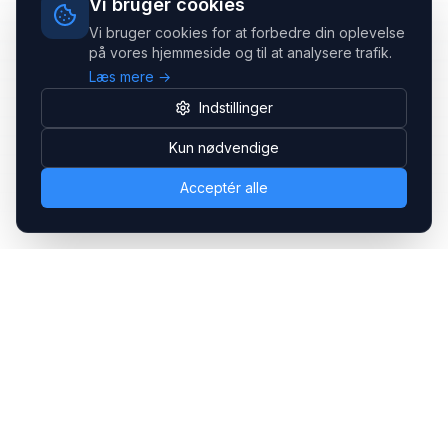
Vi bruger cookies
Vi bruger cookies for at forbedre din oplevelse
på vores hjemmeside og til at analysere trafik.
Læs mere →
Indstillinger
Kun nødvendige
Acceptér alle
Headsets.nu ApS
Med over 20 års erfaring inden for professionelle
kommunikations- & special løsninger til B2B er vi en af de
største leverandører på markedet
Hovedkontor