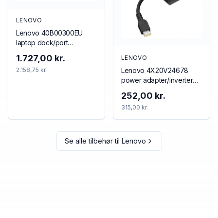
LENOVO
Lenovo 40B00300EU
laptop dock/port
replicator Wired
1.727,00 kr.
LENOVO
Thunderbolt 4 Black, Red
Lenovo 4X20V24678
2.158,75 kr.
power adapter/inverter
Indoor 65 W Black
252,00 kr.
315,00 kr.
Se alle tilbehør til
Lenovo