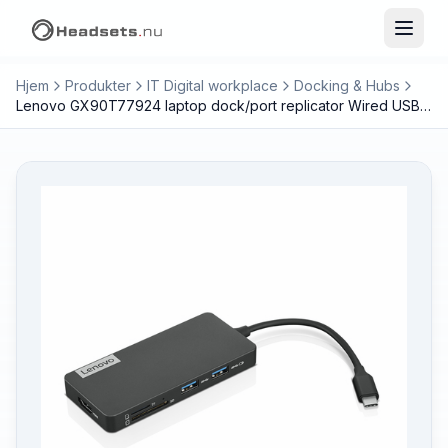
Hjem
Produkter
IT Digital workplace
Docking & Hubs
Lenovo GX90T77924 laptop dock/port replicator Wired USB 3.2 Gen 1 (3.1 Gen 1) Type-C Grey