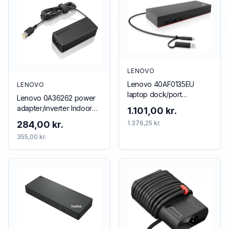
LENOVO
Lenovo 40AF0135EU
LENOVO
laptop dock/port
Lenovo 0A36262 power
replicator Wired Black
adapter/inverter Indoor
1.101,00 kr.
65 W Black
284,00 kr.
1.376,25 kr.
355,00 kr.