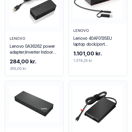
LENOVO
Lenovo 40AF0135EU
LENOVO
laptop dock/port
Lenovo 0A36262 power
replicator Wired Black
adapter/inverter Indoor
1.101,00 kr.
65 W Black
284,00 kr.
1.376,25 kr.
355,00 kr.