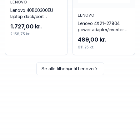
LENOVO
Lenovo 40B00300EU
LENOVO
laptop dock/port
replicator Wired
Lenovo 4X21H27804
1.727,00 kr.
Thunderbolt 4 Black, Red
power adapter/inverter
2.158,75 kr.
Indoor Black
489,00 kr.
611,25 kr.
Se alle tilbehør til
Lenovo