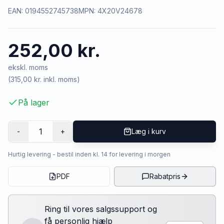
EAN:
0194552745738
MPN:
4X20V24678
252,00 kr.
ekskl. moms
(
315,00 kr.
inkl. moms)
På lager
1
-
+
Læg i kurv
Hurtig levering - bestil inden kl. 14 for levering i morgen
PDF
Rabatpris
Ring til vores salgssupport og
få personlig hjælp