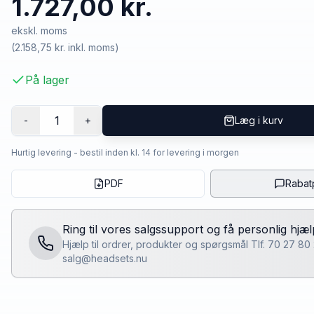
1.727,00 kr.
ekskl. moms
(
2.158,75 kr.
inkl. moms)
På lager
1
-
+
Læg i kurv
Hurtig levering - bestil inden kl. 14 for levering i morgen
PDF
Rabat
Ring til vores salgssupport og få personlig hjæl
Hjælp til ordrer, produkter og spørgsmål Tlf. 70 27 80
salg@headsets.nu