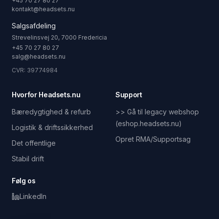
+45 70 27 80 27
kontakt@headsets.nu
Salgsafdeling
Strevelinsvej 20, 7000 Fredericia
+45 70 27 80 27
salg@headsets.nu
CVR: 39774984
Hvorfor Headsets.nu
Support
Bæredygtighed & refurb
>> Gå til legacy webshop
(eshop.headsets.nu)
Logistik & driftssikkerhed
Opret RMA/Supportsag
Det offentlige
Stabil drift
Følg os
LinkedIn