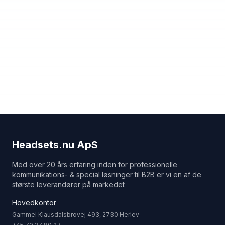
Headsets.nu ApS
Med over 20 års erfaring inden for professionelle
kommunikations- & special løsninger til B2B er vi en af de
største leverandører på markedet
Hovedkontor
Gammel Klausdalsbrovej 493, 2730 Herlev