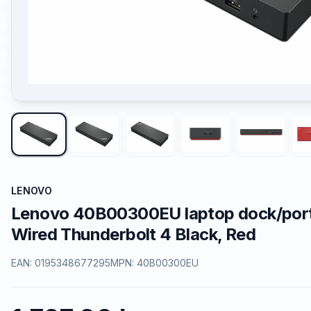
LENOVO
Lenovo 40B00300EU laptop dock/port 
Wired Thunderbolt 4 Black, Red
EAN:
0195348677295
MPN:
40B00300EU