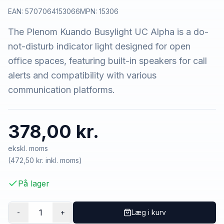
EAN:
5707064153066
MPN:
15306
The Plenom Kuando Busylight UC Alpha is a do-
not-disturb indicator light designed for open
office spaces, featuring built-in speakers for call
alerts and compatibility with various
communication platforms.
378,00 kr.
ekskl. moms
(
472,50 kr.
inkl. moms)
På lager
1
-
+
Læg i kurv