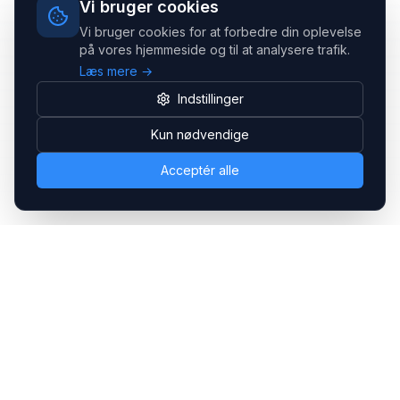
Vi bruger cookies
Vi bruger cookies for at forbedre din oplevelse
på vores hjemmeside og til at analysere trafik.
Læs mere →
Indstillinger
Kun nødvendige
Acceptér alle
Headsets.nu ApS
Med over 20 års erfaring inden for professionelle
kommunikations- & special løsninger til B2B er vi en af de
største leverandører på markedet
Hovedkontor