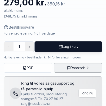
279,00 kr.
350,15 kr.
ekskl. moms
(
348,75 kr.
inkl. moms)
Bestillingsvare
Forventet levering: 1-5 hverdage
1
-
+
Læg i kurv
Hurtig levering - bestil inden kl. 14 for levering i morgen
PDF
Rabatpris
Ring til vores salgssupport og
få personlig hjælp
Ring nu
Hjælp til ordrer, produkter og
spørgsmål Tlf. 70 27 80 27
salg@headsets.nu