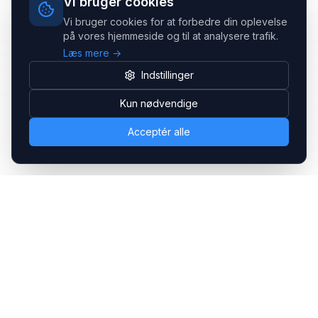
Vi bruger cookies
Vi bruger cookies for at forbedre din oplevelse
på vores hjemmeside og til at analysere trafik.
Læs mere →
Indstillinger
Kun nødvendige
Acceptér alle
Headsets.nu ApS
Med over 20 års erfaring inden for professionelle
kommunikations- & special løsninger til B2B er vi en af de
største leverandører på markedet
Hovedkontor