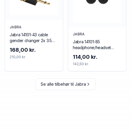
JABRA
JABRA
Jabra 14101-43 cable
gender changer 2x 3.5
Jabra 14101-85
mm 3.5 mm Black
headphone/headset
168,00 kr.
accessory Cushion/ring
114,00 kr.
210,00 kr.
set
142,50 kr.
Se alle tilbehør til
Jabra