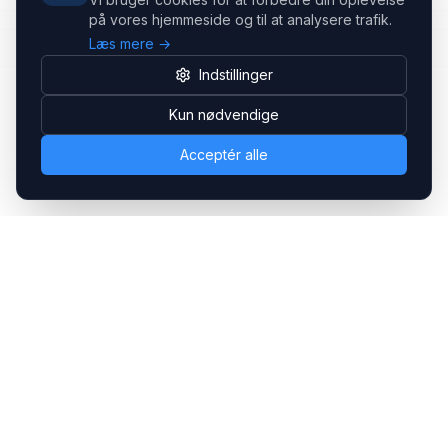
på vores hjemmeside og til at analysere trafik.
Læs mere →
Indstillinger
Kun nødvendige
Acceptér alle
Headsets.nu ApS
Med over 20 års erfaring inden for professionelle
kommunikations- & special løsninger til B2B er vi en af de
største leverandører på markedet
Hovedkontor
Gammel Klausdalsbrovej 493, 2730 Herlev
+45 70 27 80 27