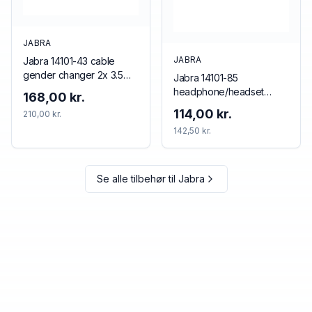
JABRA
JABRA
Jabra 14101-43 cable
gender changer 2x 3.5
Jabra 14101-85
mm 3.5 mm Black
headphone/headset
168,00 kr.
accessory Cushion/ring
114,00 kr.
210,00 kr.
set
142,50 kr.
Se alle tilbehør til
Jabra