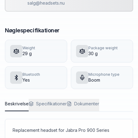
salg@headsets.nu
Nøglespecifikationer
Weight
Package weight
29 g
30 g
Bluetooth
Microphone type
Yes
Boom
Beskrivelse
Specifikationer
Dokumenter
Replacement headset for Jabra Pro 900 Series