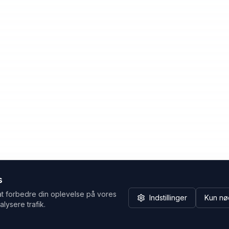
s
at forbedre din oplevelse på vores
Indstillinger
Kun nø
alysere trafik.