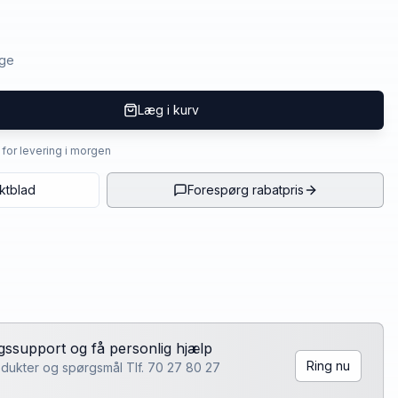
age
Læg i kurv
4 for levering i morgen
ktblad
Forespørg rabatpris
lgssupport og få personlig hjælp
Ring nu
rodukter og spørgsmål Tlf. 70 27 80 27