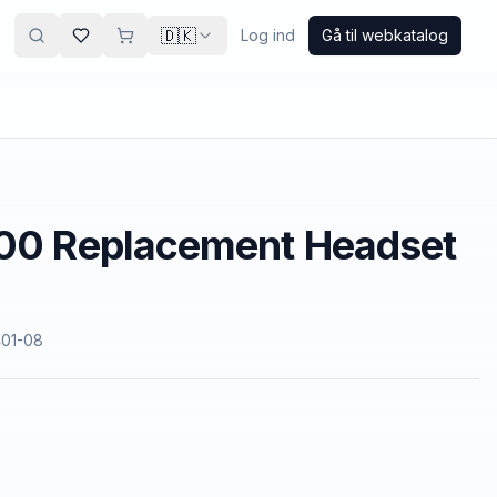
🇩🇰
Log ind
Gå til webkatalog
900 Replacement Headset
401-08