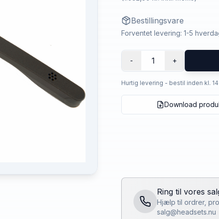
Bestillingsvare
Forventet levering: 1-5 hverd
1
-
+
Hurtig levering - bestil inden kl. 1
Download produ
Ring til vores sa
Hjælp til ordrer, p
salg@headsets.nu