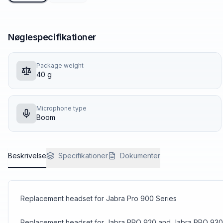
Nøglespecifikationer
Package weight
40 g
Microphone type
Boom
Beskrivelse
Specifikationer
Dokumenter
Replacement headset for Jabra Pro 900 Series
Replacement headset for Jabra PRO 920 and Jabra PRO 930