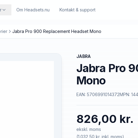
r
Om Headsets.nu
Kontakt & support
rier
Jabra Pro 900 Replacement Headset Mono
JABRA
Jabra Pro 
Mono
EAN:
5706991014372
MPN:
14
826,00 kr.
ekskl. moms
(
1.032,50 kr.
inkl. moms)