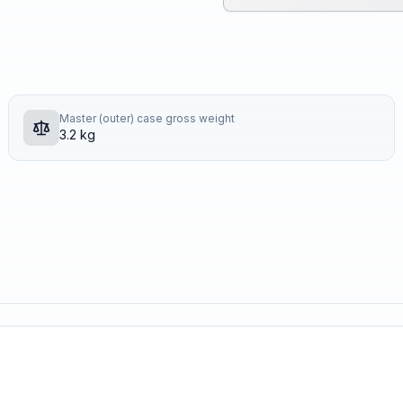
Master (outer) case gross weight
3.2 kg
.