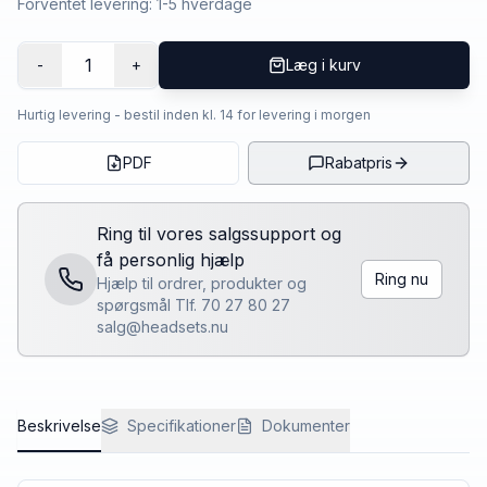
Forventet levering: 1-5 hverdage
1
-
+
Læg i kurv
Hurtig levering - bestil inden kl. 14 for levering i morgen
PDF
Rabatpris
Ring til vores salgssupport og
få personlig hjælp
Ring nu
Hjælp til ordrer, produkter og
spørgsmål Tlf. 70 27 80 27
salg@headsets.nu
Beskrivelse
Specifikationer
Dokumenter