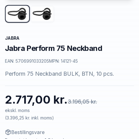
JABRA
Jabra Perform 75 Neckband
EAN:
5706991033205
MPN:
14121-45
Perform 75 Neckband BULK, BTN, 10 pcs.
2.717,00 kr.
3.196,05 kr.
ekskl. moms
(
3.396,25 kr.
inkl. moms)
Bestillingsvare