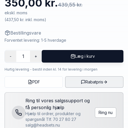
350,00 kr.
439,55 kr.
ekskl. moms
(
437,50 kr.
inkl. moms)
Bestillingsvare
Forventet levering: 1-5 hverdage
1
-
+
Læg i kurv
Hurtig levering - bestil inden kl. 14 for levering i morgen
PDF
Rabatpris
Ring til vores salgssupport og
få personlig hjælp
Ring nu
Hjælp til ordrer, produkter og
spørgsmål Tlf. 70 27 80 27
salg@headsets.nu