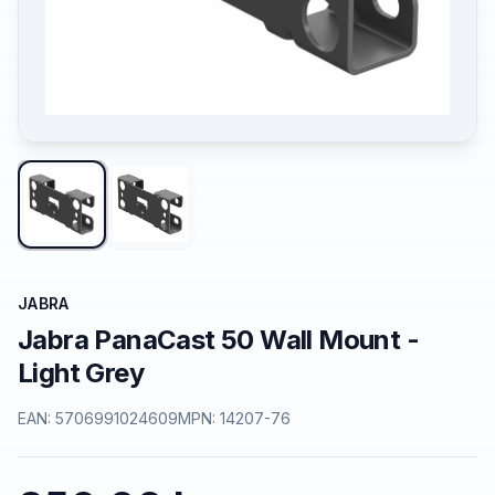
JABRA
Jabra PanaCast 50 Wall Mount -
Light Grey
EAN:
5706991024609
MPN:
14207-76