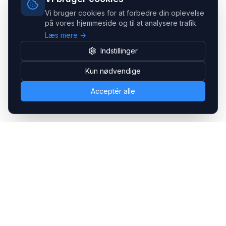
Vi bruger cookies for at forbedre din oplevelse
på vores hjemmeside og til at analysere trafik.
Læs mere →
Indstillinger
Kun nødvendige
Acceptér alle
Headsets.nu ApS
Med over 20 års erfaring inden for professionelle
kommunikations- & special løsninger til B2B er vi en af de
største leverandører på markedet
Hovedkontor
Gammel Klausdalsbrovej 493, 2730 Herlev