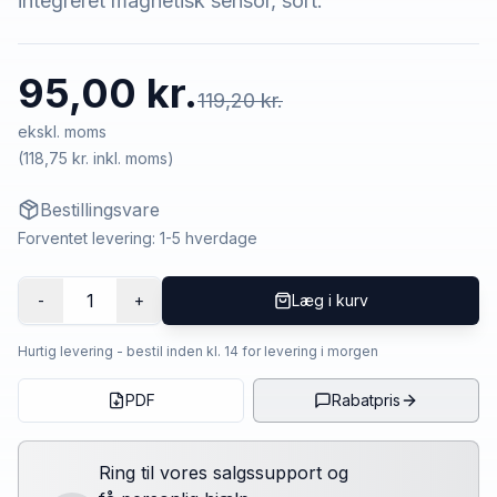
integreret magnetisk sensor, sort.
95,00 kr.
119,20 kr.
ekskl. moms
(
118,75 kr.
inkl. moms)
Bestillingsvare
Forventet levering: 1-5 hverdage
1
-
+
Læg i kurv
Hurtig levering - bestil inden kl. 14 for levering i morgen
PDF
Rabatpris
Ring til vores salgssupport og