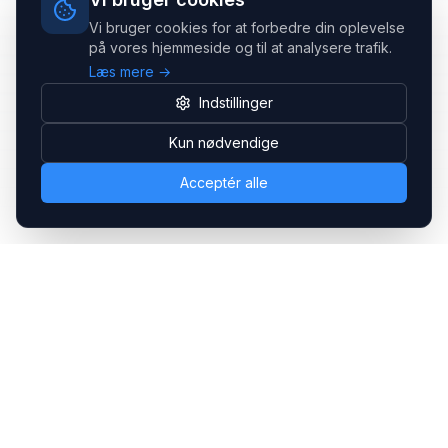
Vi bruger cookies for at forbedre din oplevelse
på vores hjemmeside og til at analysere trafik.
Læs mere →
Indstillinger
Kun nødvendige
Acceptér alle
Headsets.nu ApS
Med over 20 års erfaring inden for professionelle
kommunikations- & special løsninger til B2B er vi en af de
største leverandører på markedet
Hovedkontor
Gammel Klausdalsbrovej 493, 2730 Herlev