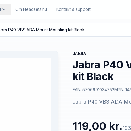
r
Om Headsets.nu
Kontakt & support
abra P40 VBS ADA Mount Mounting kit Black
JABRA
Jabra P40 
kit Black
EAN:
5706991034752
MPN:
14
Jabra P40 VBS ADA Mo
119,00 kr.
193