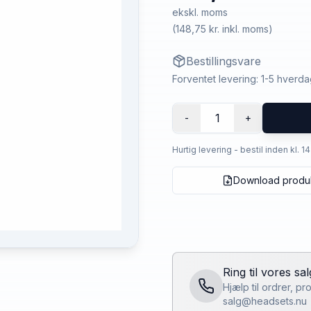
ekskl. moms
(
148,75 kr.
inkl. moms)
Bestillingsvare
Forventet levering: 1-5 hverd
1
-
+
Hurtig levering - bestil inden kl. 1
Download produ
Ring til vores sa
Hjælp til ordrer, p
salg@headsets.nu