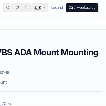
🇩🇰
Log ind
Gå til webkatalog
VBS ADA Mount Mounting
601-16
unt
,70 kr.