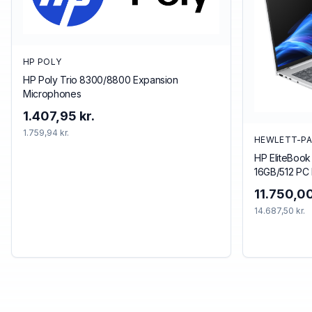
HP POLY
HP Poly Trio 8300/8800 Expansion
Microphones
1.407,95 kr.
1.759,94 kr.
HEWLETT-P
HP EliteBook
16GB/512 PC 
40.6 cm (16
11.750,00
SSD Wi-Fi 7 
14.687,50 kr.
Silver