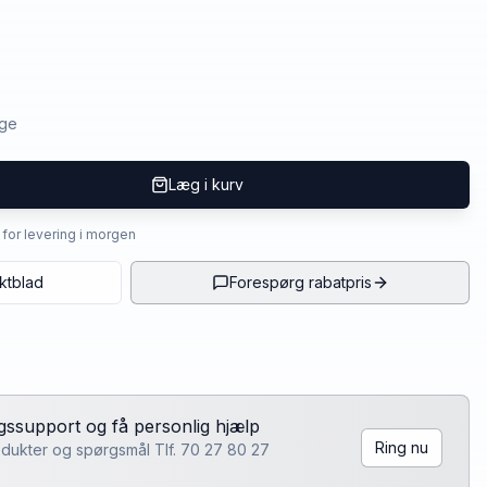
age
Læg i kurv
4 for levering i morgen
ktblad
Forespørg rabatpris
lgssupport og få personlig hjælp
Ring nu
rodukter og spørgsmål Tlf. 70 27 80 27