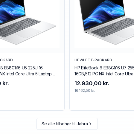
ACKARD
HEWLETT-PACKARD
 8 EB8G1i16 U5 225U 16
HP EliteBook 8 EB8G1i16 U7 25
NX Intel Core Ultra 5 Laptop
16GB/512 PC NX Intel Core Ultr
") WUXGA DDR5-SDRAM 512 GB
40.6 cm (16") WUXGA DDR5-S
 kr.
12.930,00 kr.
(802.11be) Windows 11 Pro AI PC
SSD Wi-Fi 7 (802.11be) Windows
16.162,50 kr.
Silver
Se alle tilbehør til
Jabra