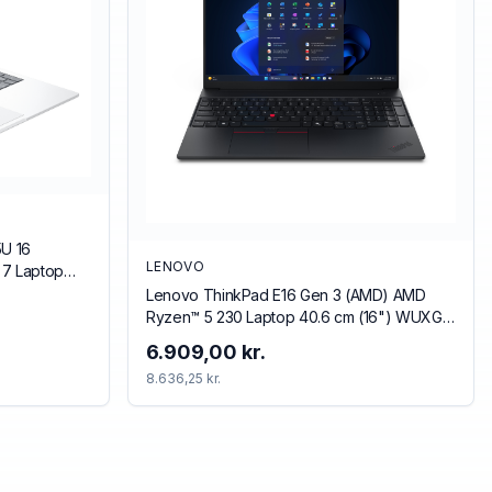
5U 16
LENOVO
a 7 Laptop
DRAM 512 GB
Lenovo ThinkPad E16 Gen 3 (AMD) AMD
 11 Pro AI PC
Ryzen™ 5 230 Laptop 40.6 cm (16") WUXGA
16 GB DDR5-SDRAM 512 GB SSD Wi-Fi 6E
6.909,00 kr.
(802.11ax) Windows 11 Pro Nordic Black
8.636,25 kr.