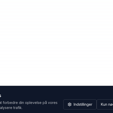
s
at forbedre din oplevelse på vores
Indstillinger
Kun nø
alysere trafik.