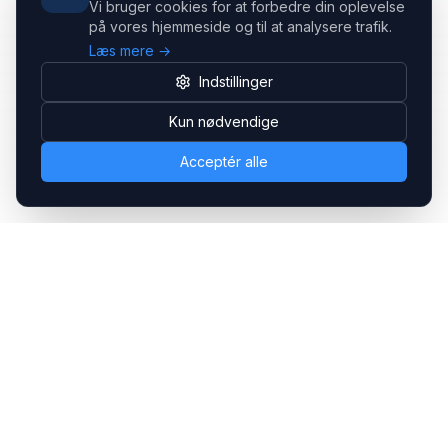
Vi bruger cookies for at forbedre din oplevelse
på vores hjemmeside og til at analysere trafik.
Læs mere →
Indstillinger
Kun nødvendige
Acceptér alle
Headsets.nu ApS
Med over 20 års erfaring inden for professionelle
kommunikations- & special løsninger til B2B er vi en af de
største leverandører på markedet
Hovedkontor
Gammel Klausdalsbrovej 493, 2730 Herlev
+45 70 27 80 27