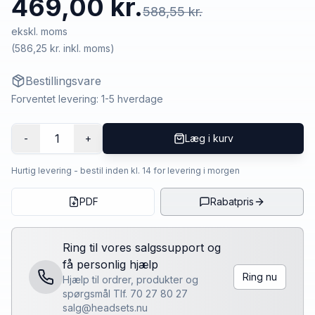
469,00 kr.
588,55 kr.
ekskl. moms
(
586,25 kr.
inkl. moms)
Bestillingsvare
Forventet levering: 1-5 hverdage
1
-
+
Læg i kurv
Hurtig levering - bestil inden kl. 14 for levering i morgen
PDF
Rabatpris
Ring til vores salgssupport og
få personlig hjælp
Ring nu
Hjælp til ordrer, produkter og
spørgsmål Tlf. 70 27 80 27
salg@headsets.nu