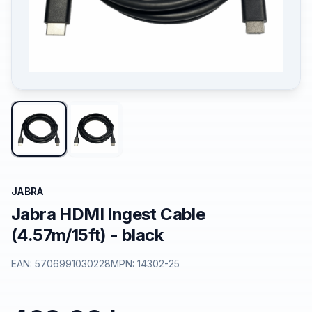
JABRA
Jabra HDMI Ingest Cable
(4.57m/15ft) - black
EAN:
5706991030228
MPN:
14302-25