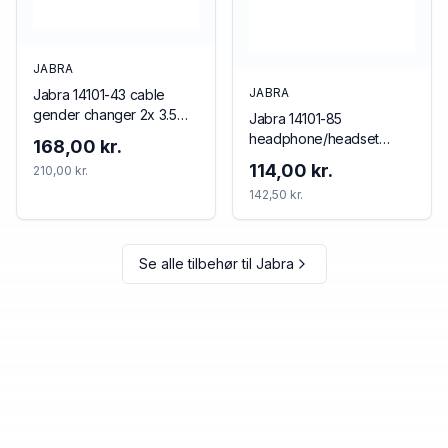
JABRA
JABRA
Jabra 14101-43 cable
gender changer 2x 3.5
Jabra 14101-85
mm 3.5 mm Black
headphone/headset
168,00 kr.
accessory Cushion/ring
114,00 kr.
210,00 kr.
set
142,50 kr.
Se alle tilbehør til
Jabra