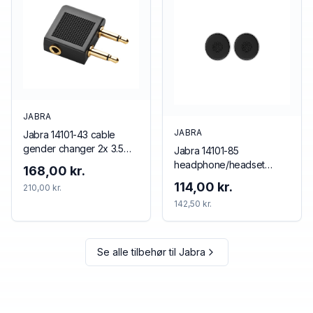
JABRA
JABRA
Jabra 14101-43 cable
gender changer 2x 3.5
Jabra 14101-85
mm 3.5 mm Black
headphone/headset
168,00 kr.
accessory Cushion/ring
114,00 kr.
210,00 kr.
set
142,50 kr.
Se alle tilbehør til
Jabra