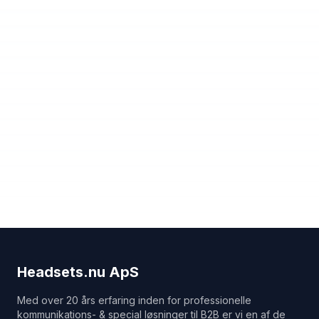
Headsets.nu ApS
Med over 20 års erfaring inden for professionelle
kommunikations- & special løsninger til B2B er vi en af de