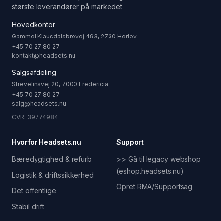
største leverandører på markedet
Hovedkontor
Gammel Klausdalsbrovej 493, 2730 Herlev
+45 70 27 80 27
kontakt@headsets.nu
Salgsafdeling
Strevelinsvej 20, 7000 Fredericia
+45 70 27 80 27
salg@headsets.nu
CVR: 39774984
Hvorfor Headsets.nu
Support
Bæredygtighed & refurb
>> Gå til legacy webshop
(eshop.headsets.nu)
Logistik & driftssikkerhed
Opret RMA/Supportsag
Det offentlige
Stabil drift