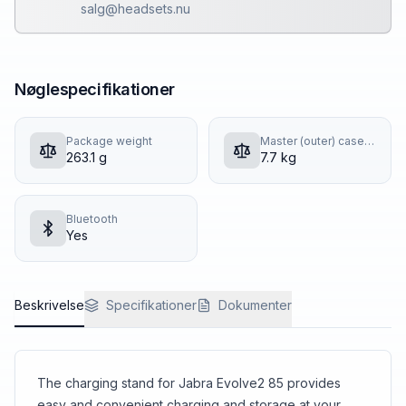
salg@headsets.nu
Nøglespecifikationer
Package weight
Master (outer) case gross weight
263.1 g
7.7 kg
Bluetooth
Yes
Beskrivelse
Specifikationer
Dokumenter
The charging stand for Jabra Evolve2 85 provides
easy and convenient charging and storage at your