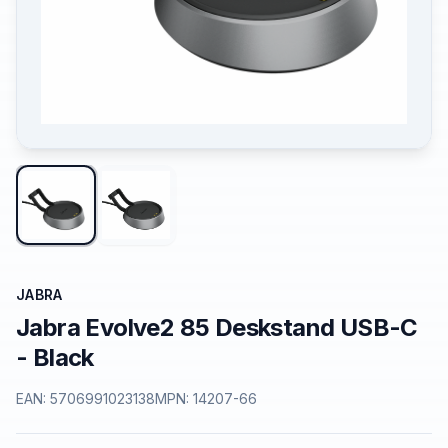
JABRA
Jabra Evolve2 85 Deskstand USB-C
- Black
EAN:
5706991023138
MPN:
14207-66