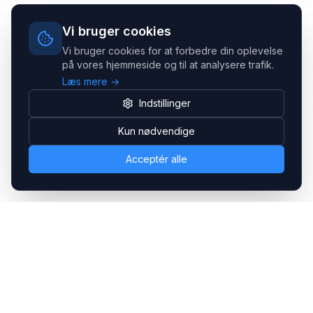
Vi bruger cookies
Vi bruger cookies for at forbedre din oplevelse
på vores hjemmeside og til at analysere trafik.
Læs mere →
Indstillinger
Kun nødvendige
Acceptér alle
Headsets.nu ApS
Med over 20 års erfaring inden for professionelle
kommunikations- & special løsninger til B2B er vi en af de
største leverandører på markedet